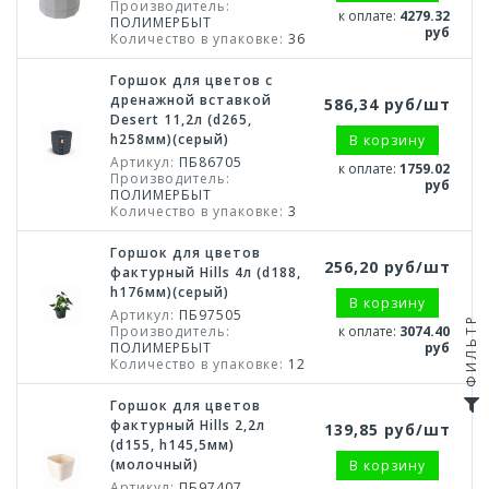
Производитель:
к оплате:
4279.32
ПОЛИМЕРБЫТ
руб
Количество в упаковке:
36
Горшок для цветов с
дренажной вставкой
586,34 руб/шт
Desert 11,2л (d265,
h258мм)(серый)
В корзину
Артикул:
ПБ86705
к оплате:
1759.02
Производитель:
руб
ПОЛИМЕРБЫТ
Количество в упаковке:
3
Горшок для цветов
256,20 руб/шт
фактурный Hills 4л (d188,
h176мм)(серый)
В корзину
Артикул:
ПБ97505
ФИЛЬТР
Производитель:
к оплате:
3074.40
ПОЛИМЕРБЫТ
руб
Количество в упаковке:
12
Горшок для цветов
фактурный Hills 2,2л
139,85 руб/шт
(d155, h145,5мм)
(молочный)
В корзину
Артикул:
ПБ97407