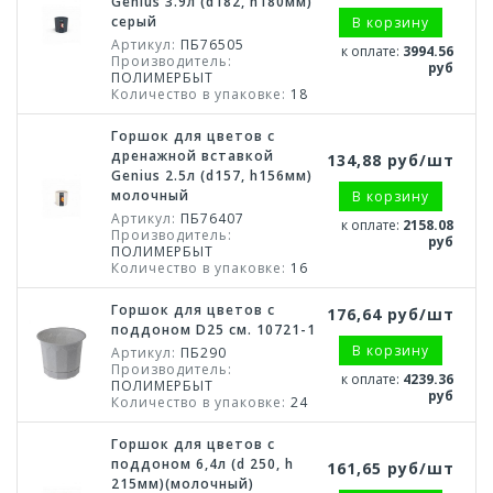
Genius 3.9л (d182, h180мм)
серый
В корзину
Артикул:
ПБ76505
к оплате:
3994.56
Производитель:
руб
ПОЛИМЕРБЫТ
Количество в упаковке:
18
Горшок для цветов с
дренажной вставкой
134,88 руб/шт
Genius 2.5л (d157, h156мм)
молочный
В корзину
Артикул:
ПБ76407
к оплате:
2158.08
Производитель:
руб
ПОЛИМЕРБЫТ
Количество в упаковке:
16
Горшок для цветов с
176,64 руб/шт
поддоном D25 см. 10721-1
В корзину
Артикул:
ПБ290
Производитель:
к оплате:
4239.36
ПОЛИМЕРБЫТ
руб
Количество в упаковке:
24
Горшок для цветов с
поддоном 6,4л (d 250, h
161,65 руб/шт
215мм)(молочный)