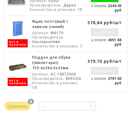
Артикул:
50307
Производитель:
Дарел
к оплате:
2244.45
Количество в упаковке:
15
руб
Ящик почтовый с
578,84 руб/шт
замком (синий)
В корзину
Артикул:
М6179
Производитель:
к оплате:
4051.88
Альтернатива
НЕТ В
руб
НАЛИЧИИ
Количество в упаковке:
7
Поддон для обуви
379,70 руб/шт
((милитари))
759.4х384.6х33мм
В корзину
Артикул:
АС 19872000
Производитель:
BEROSSI
к оплате:
3797.00
НЕТ В
Количество в упаковке:
руб
НАЛИЧИИ
10
0
Сравнить
--