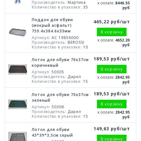
Производитель:
Мартика
к оплате:
8446.55
Количество в упаковке:
35
руб
Поддон для обуви
465,22 руб/шт
(мокрый асфальт)
759.4х384.6х33мм
В корзину
Артикул:
АС 19856000
к оплате:
4652.20
Производитель:
BEROSSI
руб
Количество в упаковке:
10
189,53 руб/шт
Лоток для обуви 70х37см
коричневый
В корзину
Артикул:
50305
Производитель:
Дарел
к оплате:
2842.95
Количество в упаковке:
15
руб
189,53 руб/шт
Лоток для обуви 70х37см
зеленый
В корзину
Артикул:
50306
Производитель:
Дарел
к оплате:
2842.95
Количество в упаковке:
15
руб
149,63 руб/шт
Лоток для обуви
43*39*3,5см серый
В корзину