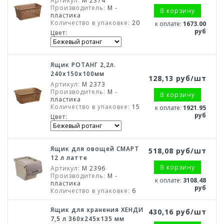
Артикул:
М 2374
Производитель:
М -
В корзину
пластика
Количество в упаковке:
20
к оплате:
1673.00
руб
Цвет:
Ящик РОТАНГ 2,2л.
240х150х100мм
128,13 руб/шт
Артикул:
М 2373
Производитель:
М -
В корзину
пластика
Количество в упаковке:
15
к оплате:
1921.95
руб
Цвет:
Ящик для овощей СМАРТ
518,08 руб/шт
12 л латте
В корзину
Артикул:
М 2396
Производитель:
М -
к оплате:
3108.48
пластика
руб
Количество в упаковке:
6
Ящик для хранения ХЕНДИ
430,16 руб/шт
7,5 л 360x245x135 мм