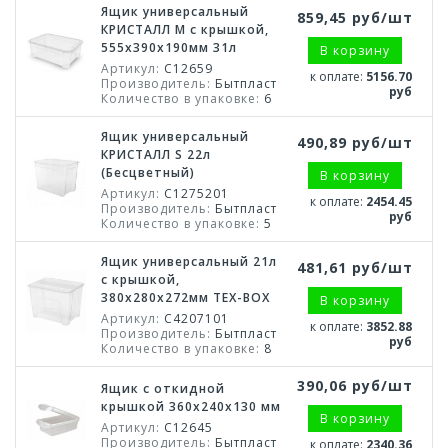
Ящик универсальный
859,45 руб/шт
КРИСТАЛЛ М с крышкой,
555х390х190мм 31л
В корзину
Артикул:
С12659
к оплате:
5156.70
Производитель:
Бытпласт
руб
Количество в упаковке:
6
Ящик универсальный
490,89 руб/шт
КРИСТАЛЛ S 22л
(Бесцветный)
В корзину
Артикул:
С1275201
к оплате:
2454.45
Производитель:
Бытпласт
руб
Количество в упаковке:
5
Ящик универсальный 21л
481,61 руб/шт
с крышкой,
380х280х272мм TEX-BOX
В корзину
Артикул:
С4207101
к оплате:
3852.88
Производитель:
Бытпласт
руб
Количество в упаковке:
8
390,06 руб/шт
Ящик с откидной
крышкой 360х240х130 мм
В корзину
Артикул:
С12645
Производитель:
Бытпласт
к оплате:
2340.36