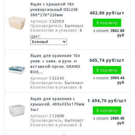
Ящик с крышкой 18л
универсальный DELUXE
482,86 руб/шт
380*276*220мм
Артикул:
С32059
В корзину
Производитель:
Бытпласт
Количество в упаковке:
8
к оплате:
3862.88
руб
Цвет:
Ящик для хранения 10л
665,74 руб/шт
унив. с замк. и ручк. и
вставкой-орган. GRAND
В корзину
BOX,...
к оплате:
3994.44
Артикул:
С32243
руб
Производитель:
Бытпласт
Количество в упаковке:
6
Ящик для хранения с
1 494,70 руб/шт
крышкой, 400х335х170мм
3шт
В корзину
Артикул:
С12698
к оплате:
2989.40
Производитель:
Бытпласт
руб
Количество в упаковке:
2