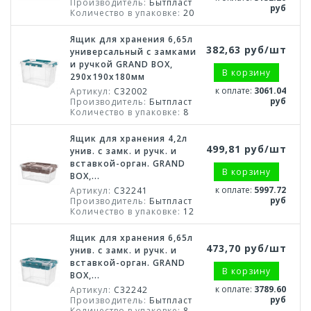
Производитель:
Бытпласт
руб
Количество в упаковке:
20
Ящик для хранения 6,65л
382,63 руб/шт
универсальный с замками
и ручкой GRAND BOX,
В корзину
290х190х180мм
к оплате:
3061.04
Артикул:
С32002
руб
Производитель:
Бытпласт
Количество в упаковке:
8
Ящик для хранения 4,2л
499,81 руб/шт
унив. с замк. и ручк. и
вставкой-орган. GRAND
В корзину
BOX,...
к оплате:
5997.72
Артикул:
С32241
руб
Производитель:
Бытпласт
Количество в упаковке:
12
Ящик для хранения 6,65л
473,70 руб/шт
унив. с замк. и ручк. и
вставкой-орган. GRAND
В корзину
BOX,...
к оплате:
3789.60
Артикул:
С32242
руб
Производитель:
Бытпласт
Количество в упаковке:
8