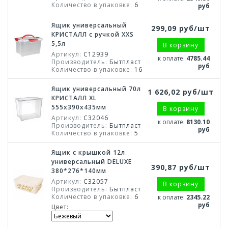
Количество в упаковке:
6
руб
Ящик универсальный
299,09 руб/шт
КРИСТАЛЛ с ручкой XXS
5,5л
В корзину
Артикул:
С12939
к оплате:
4785.44
Производитель:
Бытпласт
руб
Количество в упаковке:
16
Ящик универсальный 70л
1 626,02 руб/шт
КРИСТАЛЛ XL
555х390х435мм
В корзину
Артикул:
С32046
к оплате:
8130.10
Производитель:
Бытпласт
руб
Количество в упаковке:
5
Ящик с крышкой 12л
универсальный DELUXE
390,87 руб/шт
380*276*140мм
Артикул:
С32057
В корзину
Производитель:
Бытпласт
Количество в упаковке:
6
к оплате:
2345.22
руб
Цвет: