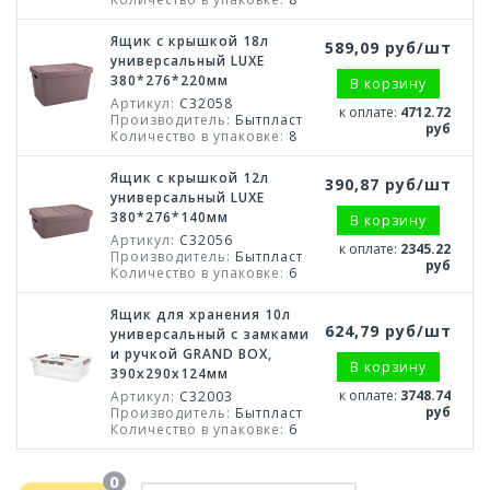
Ящик с крышкой 18л
589,09 руб/шт
универсальный LUXE
380*276*220мм
В корзину
Артикул:
С32058
к оплате:
4712.72
Производитель:
Бытпласт
руб
Количество в упаковке:
8
Ящик с крышкой 12л
390,87 руб/шт
универсальный LUXE
380*276*140мм
В корзину
Артикул:
С32056
к оплате:
2345.22
Производитель:
Бытпласт
руб
Количество в упаковке:
6
Ящик для хранения 10л
624,79 руб/шт
универсальный с замками
и ручкой GRAND BOX,
В корзину
390х290х124мм
к оплате:
3748.74
Артикул:
С32003
руб
Производитель:
Бытпласт
Количество в упаковке:
6
0