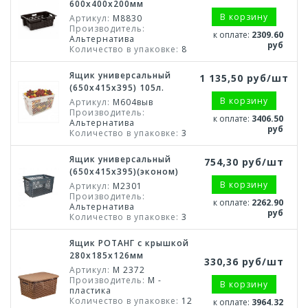
600х400х200мм
В корзину
Артикул:
М8830
Производитель:
к оплате:
2309.60
Альтернатива
руб
Количество в упаковке:
8
Ящик универсальный
1 135,50 руб/шт
(650х415х395) 105л.
В корзину
Артикул:
М604выв
Производитель:
к оплате:
3406.50
Альтернатива
руб
Количество в упаковке:
3
Ящик универсальный
754,30 руб/шт
(650х415х395)(эконом)
В корзину
Артикул:
М2301
Производитель:
к оплате:
2262.90
Альтернатива
руб
Количество в упаковке:
3
Ящик РОТАНГ с крышкой
280х185х126мм
330,36 руб/шт
Артикул:
М 2372
Производитель:
М -
В корзину
пластика
Количество в упаковке:
12
к оплате:
3964.32