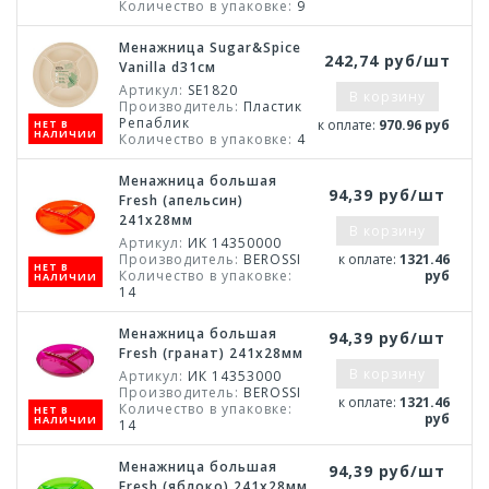
Количество в упаковке:
9
Менажница Sugar&Spice
242,74 руб/шт
Vanilla d31см
Артикул:
SE1820
В корзину
Производитель:
Пластик
Репаблик
к оплате:
970.96 руб
НЕТ В
НАЛИЧИИ
Количество в упаковке:
4
Менажница большая
94,39 руб/шт
Fresh (апельсин)
241х28мм
В корзину
Артикул:
ИК 14350000
Производитель:
BEROSSI
к оплате:
1321.46
НЕТ В
Количество в упаковке:
руб
НАЛИЧИИ
14
Менажница большая
94,39 руб/шт
Fresh (гранат) 241х28мм
В корзину
Артикул:
ИК 14353000
Производитель:
BEROSSI
к оплате:
1321.46
Количество в упаковке:
НЕТ В
руб
НАЛИЧИИ
14
Менажница большая
94,39 руб/шт
Fresh (яблоко) 241х28мм