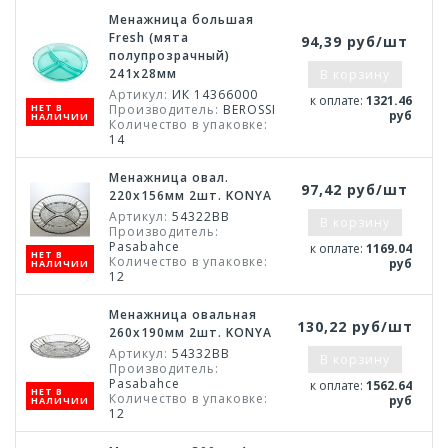
Менажница большая
Fresh (мята
94,39 руб/шт
полупрозрачный)
241х28мм
В корзину
Артикул:
ИК 14366000
к оплате:
1321.46
НЕТ В
Производитель:
BEROSSI
руб
НАЛИЧИИ
Количество в упаковке:
14
Менажница овал.
97,42 руб/шт
220х156мм 2шт. KONYA
Артикул:
54322BB
В корзину
Производитель:
Pasabahce
к оплате:
1169.04
НЕТ В
Количество в упаковке:
руб
НАЛИЧИИ
12
Менажница овальная
130,22 руб/шт
260х190мм 2шт. KONYA
Артикул:
54332BB
В корзину
Производитель:
Pasabahce
к оплате:
1562.64
НЕТ В
Количество в упаковке:
руб
НАЛИЧИИ
12