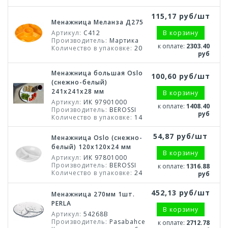
115,17 руб/шт
Менажница Меланза Д275
Артикул:
С412
В корзину
Производитель:
Мартика
к оплате:
2303.40
Количество в упаковке:
20
руб
Менажница большая Oslo
100,60 руб/шт
(снежно-белый)
241x241x28 мм
В корзину
Артикул:
ИК 97901000
к оплате:
1408.40
Производитель:
BEROSSI
руб
Количество в упаковке:
14
54,87 руб/шт
Менажница Oslo (снежно-
белый) 120x120х24 мм
В корзину
Артикул:
ИК 97801000
Производитель:
BEROSSI
к оплате:
1316.88
Количество в упаковке:
24
руб
452,13 руб/шт
Менажница 270мм 1шт.
PERLA
В корзину
Артикул:
54268B
Производитель:
Pasabahce
к оплате:
2712.78