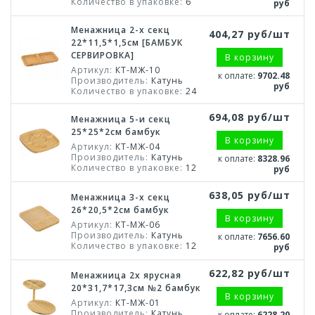
Количество в упаковке:
6
руб
Менажница 2-х секц
404,27 руб/шт
22*11,5*1,5см [БАМБУК
СЕРВИРОВКА]
В корзину
Артикул:
КТ-МЖ-10
к оплате:
9702.48
Производитель:
Катунь
руб
Количество в упаковке:
24
694,08 руб/шт
Менажница 5-и секц
25*25*2см бамбук
В корзину
Артикул:
КТ-МЖ-04
Производитель:
Катунь
к оплате:
8328.96
Количество в упаковке:
12
руб
638,05 руб/шт
Менажница 3-х секц
26*20,5*2см бамбук
В корзину
Артикул:
КТ-МЖ-06
Производитель:
Катунь
к оплате:
7656.60
Количество в упаковке:
12
руб
622,82 руб/шт
Менажница 2х ярусная
20*31,7*17,3см №2 бамбук
В корзину
Артикул:
КТ-МЖ-01
Производитель:
Катунь
к оплате:
6228.20