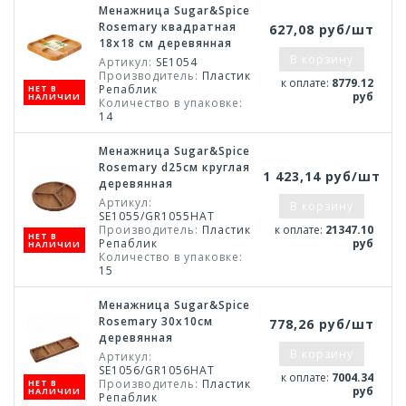
Менажница Sugar&Spice
Rosemary квадратная
627,08 руб/шт
18х18 см деревянная
В корзину
Артикул:
SE1054
Производитель:
Пластик
к оплате:
8779.12
Репаблик
НЕТ В
руб
НАЛИЧИИ
Количество в упаковке:
14
Менажница Sugar&Spice
Rosemary d25см круглая
1 423,14 руб/шт
деревянная
Артикул:
В корзину
SE1055/GR1055НАТ
Производитель:
Пластик
к оплате:
21347.10
НЕТ В
Репаблик
руб
НАЛИЧИИ
Количество в упаковке:
15
Менажница Sugar&Spice
Rosemary 30х10см
778,26 руб/шт
деревянная
В корзину
Артикул:
SE1056/GR1056НАТ
к оплате:
7004.34
Производитель:
Пластик
НЕТ В
руб
НАЛИЧИИ
Репаблик