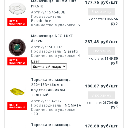
Менажница 300мм 1шт.
177,76 руб/шт
PIKNIK
В корзину
Артикул:
54646BB
Производитель:
к оплате:
1066.56
Pasabahce
НЕТ В
руб
НАЛИЧИИ
Количество в упаковке:
6
Менажница NEO LUXE
d31см
287,45 руб/шт
Артикул:
SE3007
В корзину
Производитель:
Giaretti
Количество в упаковке:
4
к оплате:
1149.80
НЕТ В
Цвет:
руб
НАЛИЧИИ
Тарелка менажница
220*183*46мм с
180,87 руб/шт
подстаканником
ЗЕЛЕНЫЙ
В корзину
Артикул:
1421G
к оплате:
21704.40
НЕТ В
Производитель:
INOMATA
руб
НАЛИЧИИ
Количество в упаковке:
120
Тарелка менажница
176,68 руб/шт