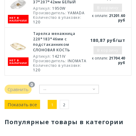
37*207*42мм БЕЛЫЙ
В корзину
Артикул:
1950W
Производитель:
YAMADA
к оплате:
21201.60
Количество в упаковке:
НЕТ В
руб
НАЛИЧИИ
120
Тарелка менажница
220*183*46мм с
180,87 руб/шт
подстаканником
СЛОНОВАЯ КОСТЬ
В корзину
Артикул:
1421IV
к оплате:
21704.40
НЕТ В
Производитель:
INOMATA
руб
НАЛИЧИИ
Количество в упаковке:
120
0
Сравнить
--
Показать все
1
2
Популярные товары в категории