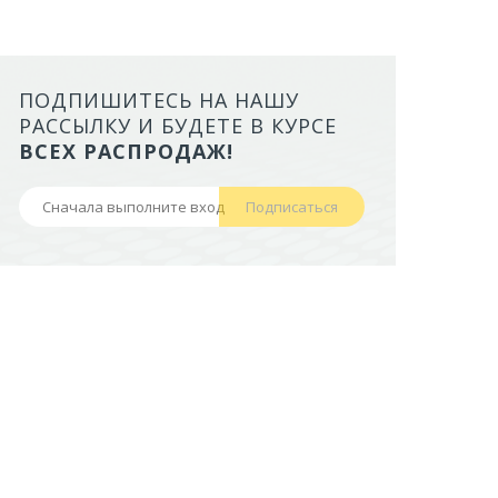
ПОДПИШИТЕСЬ НА НАШУ
ЛОТОК ALTA ДЛЯ КОШЕК МАЛ
РАССЫЛКУ И БУДЕТЕ В КУРСЕ
БОРТАМИ И СЕТКОЙ НА ВЫС
ВСЕХ РАСПРОДАЖ!
НОЖКАХ)
Подписаться
441,50 руб
В корзину