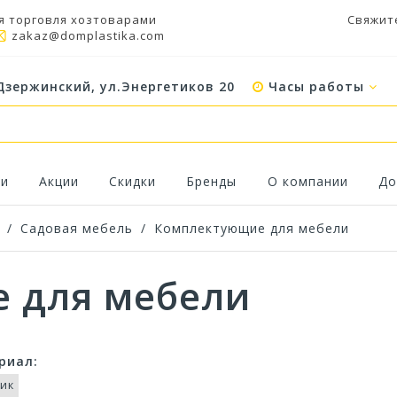
я торговля хозтоварами
Свяжит
zakaz@domplastika.com
Дзержинский, ул.Энергетиков 20
Часы работы
ки
Акции
Скидки
Бренды
О компании
До
/
Садовая мебель
/
Комплектующие для мебели
 для мебели
риал:
тик