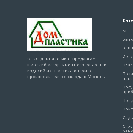
Кат
Авт
Быто
Ванн
Детс
ООО "ДомПластика"
предлагает
широкий ассортимент хозтоваров и
Плас
изделий из пластика оптом от
Пол
производителя со склада в Москве.
пак
Посу
при
Пре
При
Сад 
Стро
рем