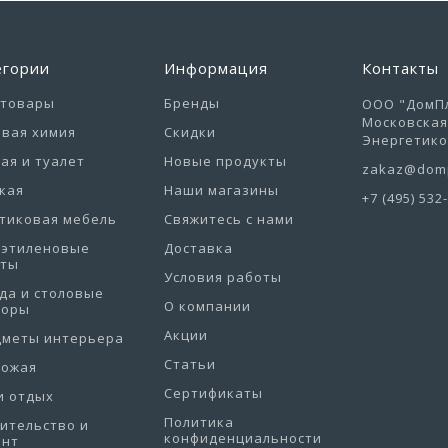
егории
Информация
Контакты
отовары
Бренды
ООО "ДомПл
Московская 
вая химия
Скидки
Энергетиков
ая и туалет
Новые продукты
zakaz@domp
кая
Наши магазины
+7 (495) 532
тиковая мебель
Свяжитесь с нами
иэтиленовые
Доставка
еты
Условия работы
да и столовые
О компании
боры
Акции
дметы интерьера
Статьи
хожая
Сертификаты
и отдых
Политика
ительство и
конфиденциальности
онт