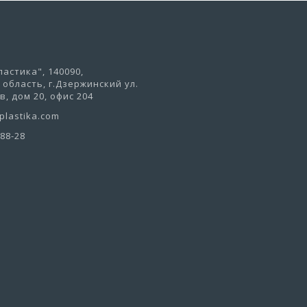
астика", 140090,
область, г.Дзержинский ул.
, дом 20, офис 204
lastika.com
-88-28