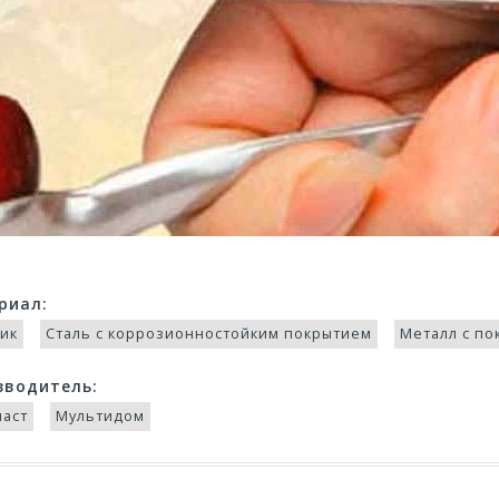
риал:
тик
Сталь с коррозионностойким покрытием
Металл с п
зводитель:
ласт
Мультидом