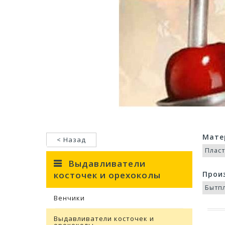
Мате
< Назад
Плас
Выдавливатели
косточек и орехоколы
Прои
Бытп
Венчики
Выдавливатели косточек и