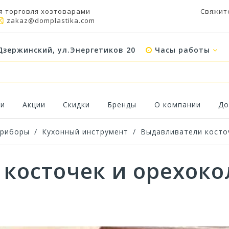
я торговля хозтоварами
Свяжит
zakaz@domplastika.com
Дзержинский, ул.Энергетиков 20
Часы работы
ки
Акции
Скидки
Бренды
О компании
До
приборы
/
Кухонный инструмент
/
Выдавливатели косто
косточек и орехок