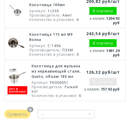
200,82 руб/шт
Кокотница 100мл
Артикул:
1с336
В корзину
Производитель:
Амет
к оплате:
1204.92
Количество в упаковке:
6
руб
243,54 руб/шт
Кокотница 115 мл М9
Волна
В корзину
Артикул:
С-149я
Производитель:
ПЗХМ
к оплате:
1461.24
Количество в упаковке:
6
руб
Кокотница для жульена
из нержавеющей стали,
126,32 руб/шт
Gusto, объем 180 мл
В корзину
Артикул:
РК006051
Производитель:
Рыжий
к оплате:
757.92 руб
НЕТ В
кот
НАЛИЧИИ
Количество в упаковке:
6
0
Сравнить
--