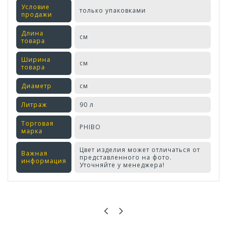
Условие
только упаковками
продажи
Длина
см
товара
Ширина
см
товара
Диаметр
см
Литраж
90 л
Торговая
PHIBO
марка
Цвет изделия может отличаться от
Важная
представленного на фото.
информация
Уточняйте у менеджера!
Оставьте отзыв первым!