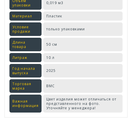
Объем
0,019 м3
упаковки
Материал
Пластик
Условие
только упаковками
продажи
Длина
50 см
товара
Литраж
10 л
Год начала
2025
выпуска
Торговая
ВМС
марка
Цвет изделия может отличаться от
Важная
представленного на фото.
информация
Уточняйте у менеджера!
Оставьте отзыв первым!