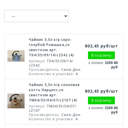
Чайник 3,5л к/р серо-
голубой Ромашка,со
802,45 руб/шт
свистком арт.
Т04/35/09/14/с2342 (4)
В корзину
Артикул:
Т04/35/09/14/
к оплате:
3209.80
с2342
руб
Производитель:
Сила-Дон
Количество в упаковке:
4
Чайник 3,5л п/р слоновая
кость Нарцисс,со
802,45 руб/шт
свистком арт.
ТМ04/35/04/07/с2107 (4)
В корзину
Артикул:
ТМ04/35/04/07/
к оплате:
3209.80
с2107
руб
Производитель:
Сила-Дон
Количество в упаковке:
4