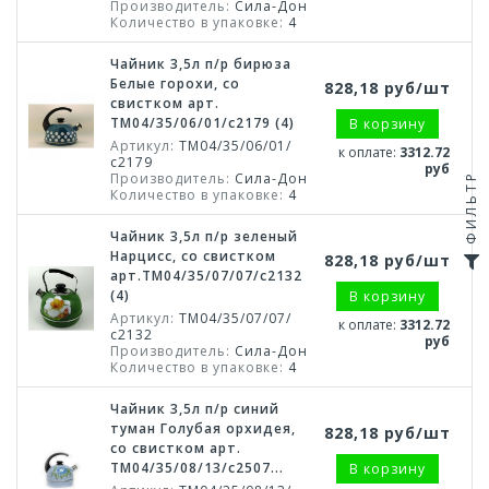
Производитель:
Сила-Дон
Количество в упаковке:
4
Чайник 3,5л п/р бирюза
Белые горохи, со
828,18 руб/шт
свистком арт.
ТМ04/35/06/01/с2179 (4)
В корзину
Артикул:
ТМ04/35/06/01/
к оплате:
3312.72
с2179
руб
Производитель:
Сила-Дон
ФИЛЬТР
Количество в упаковке:
4
Чайник 3,5л п/р зеленый
Нарцисс, со свистком
828,18 руб/шт
арт.ТМ04/35/07/07/с2132
(4)
В корзину
Артикул:
ТМ04/35/07/07/
к оплате:
3312.72
с2132
руб
Производитель:
Сила-Дон
Количество в упаковке:
4
Чайник 3,5л п/р синий
туман Голубая орхидея,
828,18 руб/шт
со свистком арт.
ТМ04/35/08/13/с2507...
В корзину