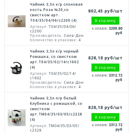
Чайник 3,5л к/р слоновая
кость Роза №20,со
802,45 руб/шт
свистком арт.
Т04/35/04/06/с2200 (4)
В корзину
Артикул:
Т04/35/04/06/
к оплате:
3209.80
с2200
руб
Производитель:
Сила-Дон
Количество в упаковке:
4
Чайник 3,5л к/р черный
Ромашка, со свистком
828,18 руб/шт
арт.Т04/35/02/14/с1602
(4)
В корзину
Артикул:
Т04/35/02/14/
к оплате:
3312.72
с1602
руб
Производитель:
Сила-Дон
Количество в упаковке:
4
Чайник 3,5л п/р белый
Клубника с ромашкой, со
828,18 руб/шт
свистком
арт.ТМ04/35/03/05/с2328
В корзину
(4)
к оплате:
3312.72
Артикул:
ТМ04/35/03/05/
руб
с2328