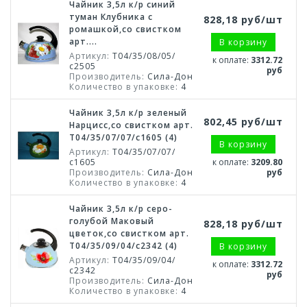
Чайник 3,5л к/р синий
туман Клубника с
828,18 руб/шт
ромашкой,со свистком
арт....
В корзину
Артикул:
Т04/35/08/05/
к оплате:
3312.72
с2505
руб
Производитель:
Сила-Дон
Количество в упаковке:
4
Чайник 3,5л к/р зеленый
802,45 руб/шт
Нарцисс,со свистком арт.
Т04/35/07/07/с1605 (4)
В корзину
Артикул:
Т04/35/07/07/
с1605
к оплате:
3209.80
Производитель:
Сила-Дон
руб
Количество в упаковке:
4
Чайник 3,5л к/р серо-
голубой Маковый
828,18 руб/шт
цветок,со свистком арт.
Т04/35/09/04/с2342 (4)
В корзину
Артикул:
Т04/35/09/04/
к оплате:
3312.72
с2342
руб
Производитель:
Сила-Дон
Количество в упаковке:
4