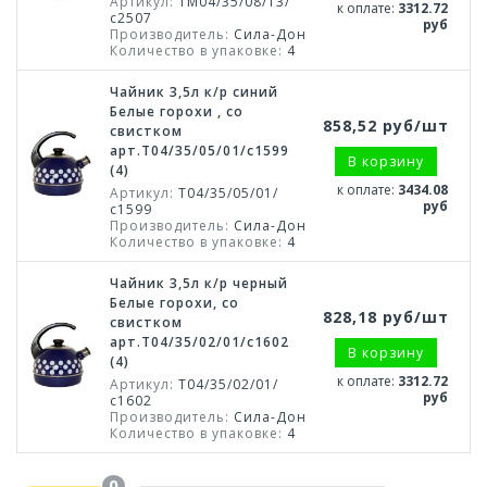
Артикул:
ТМ04/35/08/13/
к оплате:
3312.72
с2507
руб
Производитель:
Сила-Дон
Количество в упаковке:
4
Чайник 3,5л к/р синий
Белые горохи , со
858,52 руб/шт
свистком
арт.Т04/35/05/01/с1599
В корзину
(4)
к оплате:
3434.08
Артикул:
Т04/35/05/01/
руб
с1599
Производитель:
Сила-Дон
Количество в упаковке:
4
Чайник 3,5л к/р черный
Белые горохи, со
828,18 руб/шт
свистком
арт.Т04/35/02/01/с1602
В корзину
(4)
к оплате:
3312.72
Артикул:
Т04/35/02/01/
руб
с1602
Производитель:
Сила-Дон
Количество в упаковке:
4
0