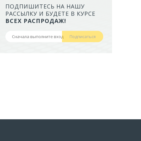
ПОДПИШИТЕСЬ НА НАШУ
ТУАЛЕТ ДЛЯ КОШЕК ЗАКРЫТ
РАССЫЛКУ И БУДЕТЕ В КУРСЕ
СЕРЫЙ 50,5Х39Х41 СМ
ВСЕХ РАСПРОДАЖ!
957,40 руб
Подписаться
В корзину