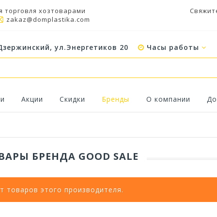
я торговля хозтоварами
Свяжит
zakaz@domplastika.com
Дзержинский, ул.Энергетиков 20
Часы работы
ки
Акции
Скидки
Бренды
О компании
До
ВАРЫ БРЕНДА GOOD SALE
т товаров этого производителя.