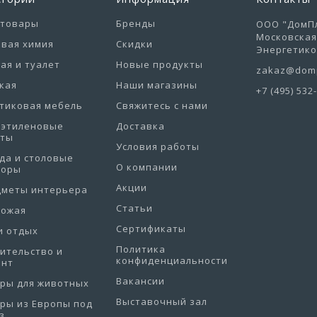
отовары
Бренды
ООО "ДомПл
Московская 
вая химия
Скидки
Энергетиков
ая и туалет
Новые продукты
zakaz@domp
кая
Наши магазины
+7 (495) 532
тиковая мебель
Свяжитесь с нами
иэтиленовые
Доставка
еты
Условия работы
да и столовые
О компании
боры
Акции
дметы интерьера
Статьи
хожая
Сертификаты
и отдых
Политика
ительство и
конфиденциальности
онт
Вакансии
ры для животных
Выставочный зал
ры из Европы под
з