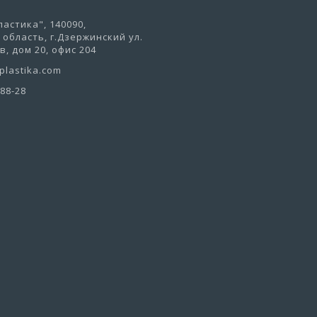
астика", 140090,
область, г.Дзержинский ул.
, дом 20, офис 204
lastika.com
-88-28