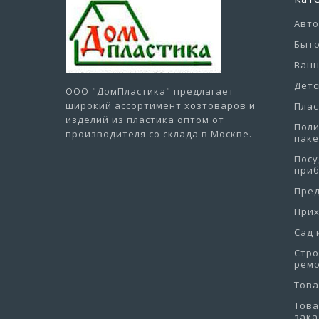
Авт
Быто
Ванн
Детс
ООО "ДомПластика"
предлагает
широкий ассортимент хозтоваров и
Плас
изделий из пластика оптом от
Пол
производителя со склада в Москве.
пак
Посу
при
Пре
При
Сад 
Стро
рем
Това
Това
зака