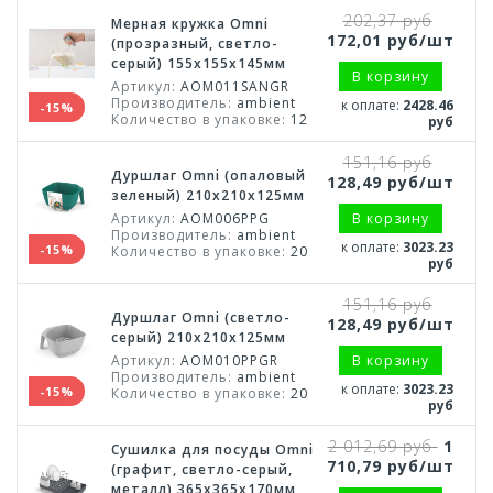
202,37 руб
Мерная кружка Omni
172,01 руб/шт
(прозразный, светло-
серый) 155х155х145мм
В корзину
Артикул:
AOM011SANGR
Производитель:
ambient
к оплате:
2428.46
-15%
Количество в упаковке:
12
руб
151,16 руб
Дуршлаг Omni (опаловый
128,49 руб/шт
зеленый) 210х210х125мм
Артикул:
AOM006PPG
В корзину
Производитель:
ambient
к оплате:
3023.23
-15%
Количество в упаковке:
20
руб
151,16 руб
Дуршлаг Omni (светло-
128,49 руб/шт
серый) 210х210х125мм
Артикул:
AOM010PPGR
В корзину
Производитель:
ambient
к оплате:
3023.23
-15%
Количество в упаковке:
20
руб
2 012,69 руб
1
Сушилка для посуды Omni
710,79 руб/шт
(графит, светло-серый,
металл) 365х365х170мм