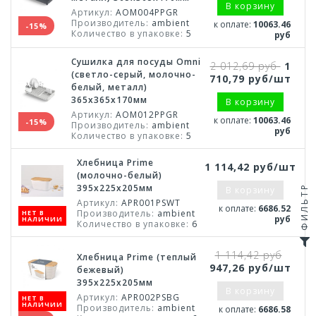
В корзину
Артикул:
AOM004PPGR
Производитель:
ambient
к оплате:
10063.46
-15%
Количество в упаковке:
5
руб
Сушилка для посуды Omni
2 012,69 руб
1
(светло-серый, молочно-
710,79 руб/шт
белый, металл)
365х365х170мм
В корзину
Артикул:
AOM012PPGR
к оплате:
10063.46
-15%
Производитель:
ambient
руб
Количество в упаковке:
5
Хлебница Prime
1 114,42 руб/шт
(молочно-белый)
395х225х205мм
ФИЛЬТР
В корзину
Артикул:
APR001PSWT
к оплате:
6686.52
Производитель:
ambient
НЕТ В
руб
НАЛИЧИИ
Количество в упаковке:
6
1 114,42 руб
Хлебница Prime (теплый
947,26 руб/шт
бежевый)
395х225х205мм
В корзину
Артикул:
APR002PSBG
НЕТ В
НАЛИЧИИ
Производитель:
ambient
к оплате:
6686.58