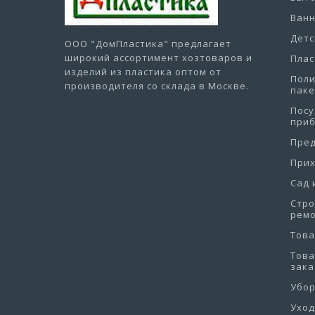
Ванн
Детс
ООО "ДомПластика"
предлагает
широкий ассортимент хозтоваров и
Плас
изделий из пластика оптом от
Пол
производителя со склада в Москве.
пак
Посу
при
Пре
При
Сад 
Стро
рем
Това
Това
зака
Убо
Уход