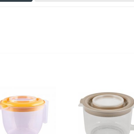
Оставьте отзыв первым!
едство для выгребных ям
Очиститель для септик
800мл
выгребной ямы 800м