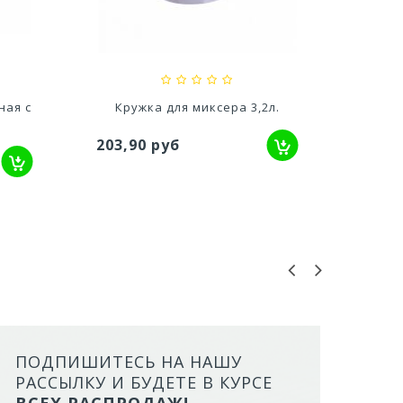
527,80
357,00 руб
л.
Чаша для миксера 3шт (№1,
Ч
№2, №3)
не
607,50 руб
132,
ПОДПИШИТЕСЬ НА НАШУ
ЛОТОК ДЛЯ КОШЕК (С ВЫСО
РАССЫЛКУ И БУДЕТЕ В КУРСЕ
БОРТАМИ И СЕТКОЙ) СЕРЫЙ
ВСЕХ РАСПРОДАЖ!