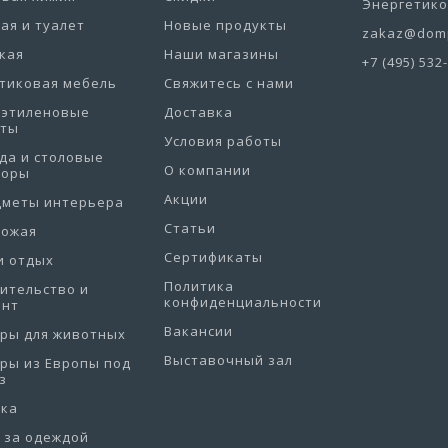
Энергетиков
ая и туалет
Новые продукты
zakaz@domp
кая
Наши магазины
+7 (495) 532
тиковая мебель
Свяжитесь с нами
иэтиленовые
Доставка
еты
Условия работы
да и столовые
О компании
боры
Акции
дметы интерьера
Статьи
хожая
Сертификаты
и отдых
Политика
ительство и
конфиденциальности
онт
Вакансии
ры для животных
Выставочный зал
ры из Европы под
з
рка
 за одеждой