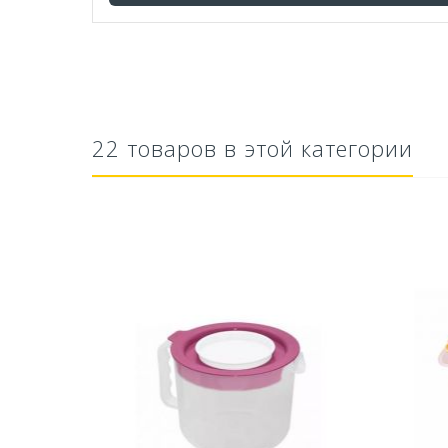
22 товаров в этой категории
а 60гр
Средство для септического
Ср
резервуара и для...