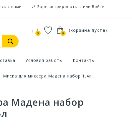
есь с нами
Зарегистрироваться или Войти
(корзина пуста)
0
0
ставка
Условия работы
Контакты
/
Миска для миксера Мадена набор 1,4л,
ра Мадена набор
6л