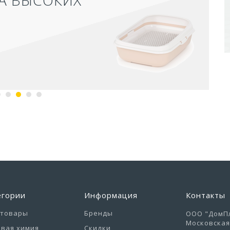
егории
Информация
Контакты
отовары
Бренды
ООО "ДомПл
Московская 
вая химия
Скидки