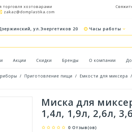
я торговля хозтоварами
Свяжит
zakaz@domplastika.com
Дзержинский, ул.Энергетиков 20
Часы работы
ки
Акции
Скидки
Бренды
О компании
До
приборы
/
Приготовление пищи
/
Емкости для миксера
Миска для миксе
1,4л, 1,9л, 2,6л, 3,
0 Отзыв(ов)