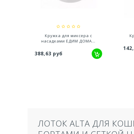
627,20 руб
527
 с
Кружка для миксера 2,5л.
Емко
...
142,95 руб
243
ЛОТОК ALTA ДЛЯ КОШ
БОРТАМИ И СЕТКОЙ Н