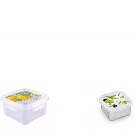
Оставьте отзыв первым!
едство для септического
Средство для выгребных
резервуара и для...
800мл
,20 руб
527,80 руб