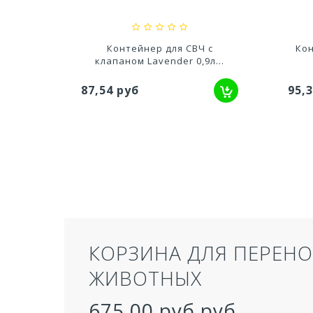
 с
Контейнер квадратный для
Ко
л...
СВЧ Fresh 0,6л...
95,31 руб
95,
ТУАЛЕТ ДЛЯ КОШЕК З
СЕРЫЙ 50,5Х39Х41 СМ
957,40 руб