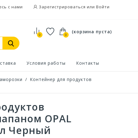
есь с нами
Зарегистрироваться или Войти
(корзина пуста)
0
0
ставка
Условия работы
Контакты
заморозки
/
Контейнер для продуктов
родуктов
лапаном OPAL
1л Черный