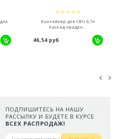
7л
Контейнер прямоугольный
Конт
для СВЧ Fresh...
132,98 руб
170,
ПОДПИШИТЕСЬ НА НАШУ
ЛОТОК ALTA ДЛЯ КОШЕК МАЛ
РАССЫЛКУ И БУДЕТЕ В КУРСЕ
БОРТАМИ И СЕТКОЙ НА ВЫС
ВСЕХ РАСПРОДАЖ!
НОЖКАХ)
Подписаться