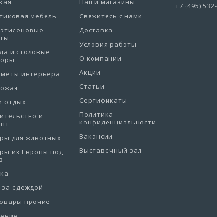
кая
Наши магазины
+7 (495) 532
тиковая мебель
Свяжитесь с нами
иэтиленовые
Доставка
еты
Условия работы
да и столовые
О компании
боры
Акции
дметы интерьера
Статьи
хожая
Сертификаты
и отдых
Политика
ительство и
конфиденциальности
онт
Вакансии
ры для животных
Выставочный зал
ры из Европы под
з
рка
 за одеждой
товары прочие
нение