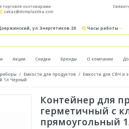
я торговля хозтоварами
Свяжит
zakaz@domplastika.com
Дзержинский, ул.Энергетиков 20
Часы работы
ки
Акции
Скидки
Бренды
О компании
До
приборы
/
Емкости для продуктов
/
Емкости для СВЧ и 
й 1л Черный
Контейнер для п
герметичный с к
прямоугольный 