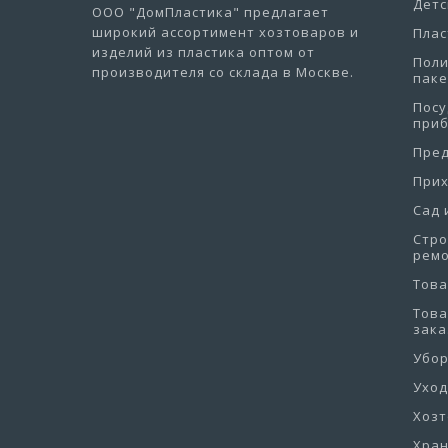
Детс
ООО "ДомПластика"
предлагает
широкий ассортимент хозтоваров и
Плас
изделий из пластика оптом от
Пол
производителя со склада в Москве.
пак
Посу
при
Пре
При
Сад 
Стро
рем
Това
Това
зака
Убо
Уход
Хоз
Хра