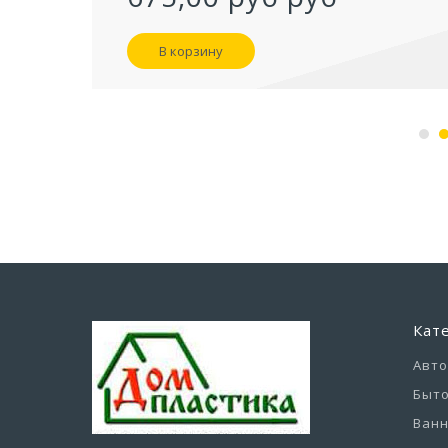
В корзину
Кат
Авт
Быто
Ванн