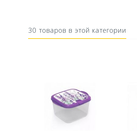
30 товаров в этой категории
тво Для
Ускоритель компоста 60гр
Ср
..
79,80 руб
627