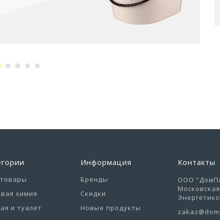
егории
Информация
Контакты
отовары
Бренды
ООО "ДомПл
Московская 
вая химия
Скидки
Энергетиков
ая и туалет
Новые продукты
zakaz@domp