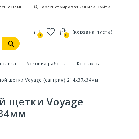
есь с нами
Зарегистрироваться или Войти
(корзина пуста)
0
0
ставка
Условия работы
Контакты
ой щетки Voyage (сангрия) 214х37х34мм
й щетки Voyage
х34мм