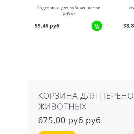
щеток
Футляр для зубной щетки
Держ
208x30x24мм
38,84 руб
702
ТУАЛЕТ ДЛЯ КОШЕК З
СЕРЫЙ 50,5Х39Х41 СМ
957,40 руб