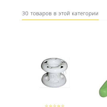
30 товаров в этой категории
тво Для
Ускоритель компоста 60гр
Ср
..
79,80 руб
627