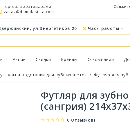
я торговля хозтоварами
Свяжит
zakaz@domplastika.com
Дзержинский, ул.Энергетиков 20
Часы работы
ки
Акции
Скидки
Бренды
О компании
До
утляры и подставки для зубных щеток
/
Футляр для зубн
Футляр для зубно
(сангрия) 214х37
0 Отзыв(ов)