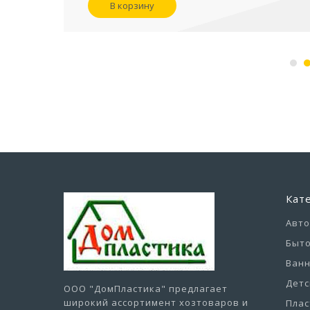
В корзину
Кат
Авт
Быто
Ванн
Детс
ООО "ДомПластика"
предлагает
широкий ассортимент хозтоваров и
Плас