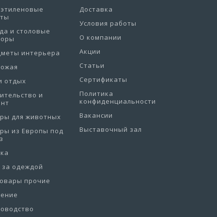
иэтиленовые
Доставка
еты
Условия работы
да и столовые
О компании
боры
Акции
дметы интерьера
Статьи
хожая
Сертификаты
и отдых
Политика
ительство и
конфиденциальности
онт
Вакансии
ры для животных
Выставочный зал
ры из Европы под
з
рка
 за одеждой
товары прочие
нение
товодство