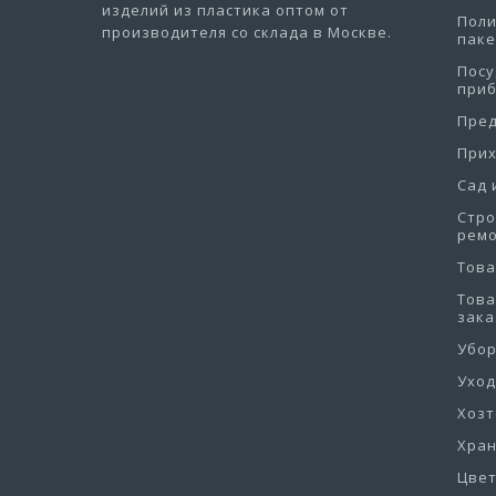
изделий из пластика оптом от
Пол
производителя со склада в Москве.
пак
Посу
при
Пре
При
Сад 
Стро
рем
Това
Това
зака
Убо
Уход
Хоз
Хра
Цве