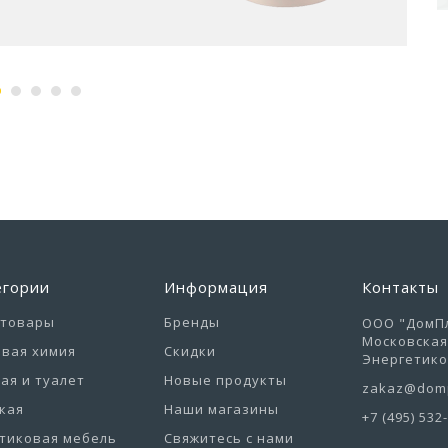
егории
Информация
Контакты
отовары
Бренды
ООО "ДомПл
Московская 
вая химия
Скидки
Энергетиков
ая и туалет
Новые продукты
zakaz@domp
кая
Наши магазины
+7 (495) 532
тиковая мебель
Свяжитесь с нами