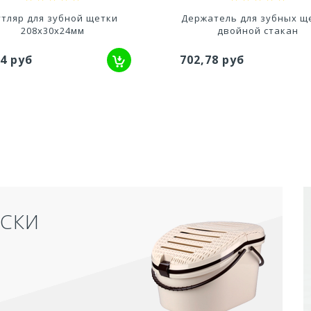
атель для зубных щеток,
Подставка под зубные щ
двойной стакан
Эллада
,78 руб
44,55 руб
АКРЫТЫЙ