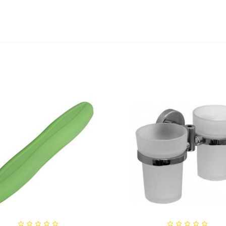
едство для септического
Средство для выгребных
резервуара и для...
800мл
,20 руб
527,80 руб