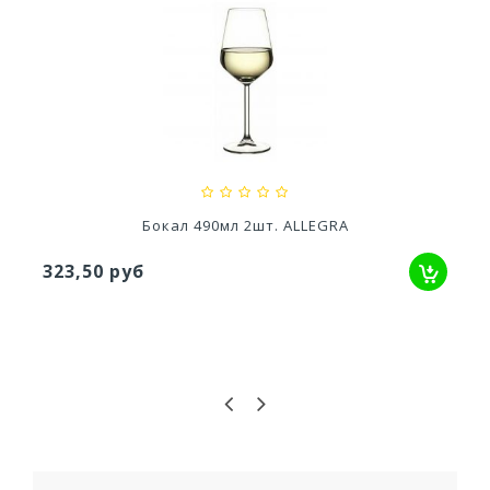
Кашпо Грация прайм (1,3л) Цв. Антрацит...
529,52 руб
Бокал для вина 460мл 6шт. АМБЕР золото..
1 511,95 руб