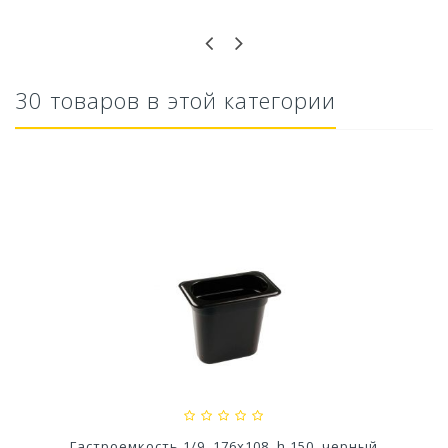
Оставьте отзыв первым!
30 товаров в этой категории
Кашпо Блюз (1,5л.) Цв. Пунш (Арт. КШ-8632)
110,76 руб
Гастроемкость 1/9, 176х108, h 150, черный