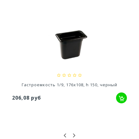
Кашпо Блюз (1,5л.) Цв. Пунш (Арт. КШ-8632)
110,76 руб
Гастроемкость 1/9, 176х108, h 150, черный
206,08 руб