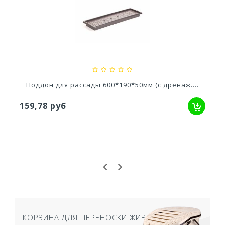
Кашпо балконное La Decoro 50см (10л) Цв....
2 241,83 руб
ренаж....
Лоток для рассады с вкладыше
257,13 руб
КОРЗИНА ДЛЯ ПЕРЕНОСКИ ЖИВОТНЫХ