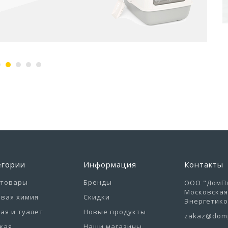
егории
Информация
Контакты
отовары
Бренды
ООО "ДомПл
Московская 
вая химия
Скидки
Энергетиков
ая и туалет
Новые продукты
zakaz@domp
кая
Наши магазины