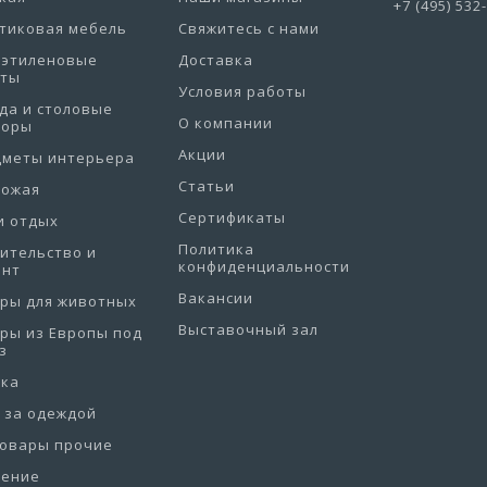
+7 (495) 532
тиковая мебель
Свяжитесь с нами
иэтиленовые
Доставка
еты
Условия работы
да и столовые
О компании
боры
Акции
дметы интерьера
Статьи
хожая
Сертификаты
и отдых
Политика
ительство и
конфиденциальности
онт
Вакансии
ры для животных
Выставочный зал
ры из Европы под
з
рка
 за одеждой
товары прочие
нение