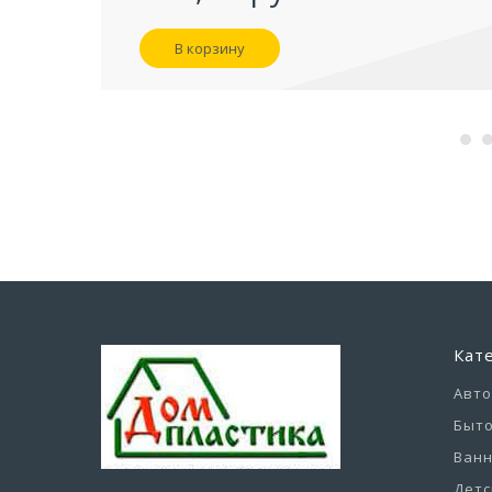
В корзину
Кат
Авт
Быто
Ванн
Детс