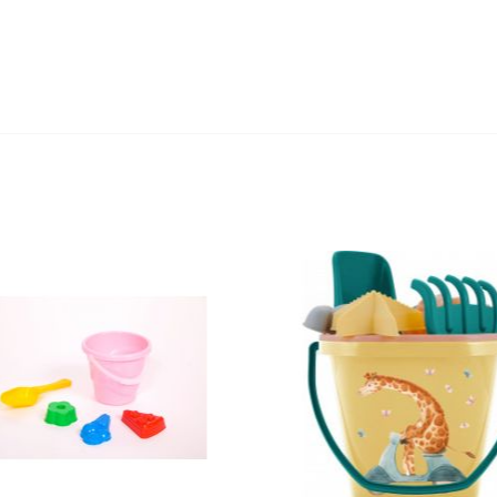
едство для септического
Средство для выгребных
резервуара и для...
800мл
,20 руб
527,80 руб