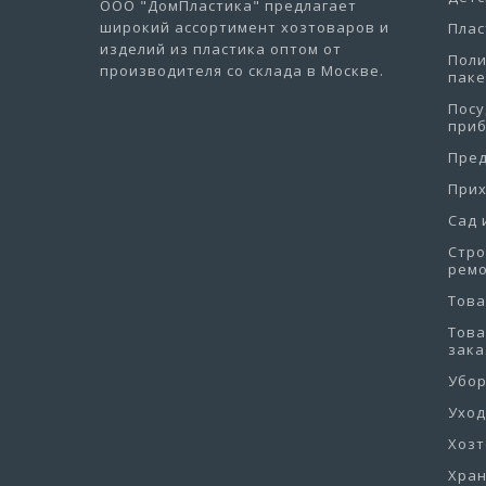
ООО "ДомПластика"
предлагает
широкий ассортимент хозтоваров и
Плас
изделий из пластика оптом от
Пол
производителя со склада в Москве.
пак
Посу
при
Пре
При
Сад 
Стро
рем
Това
Това
зака
Убо
Уход
Хоз
Хра