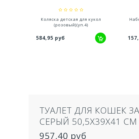
вик
Коляска детская для кукол
Наб
и)
(розовый)(уп.4)
584,95 руб
157
ТУАЛЕТ ДЛЯ КОШЕК З
СЕРЫЙ 50,5Х39Х41 СМ
957,40 руб