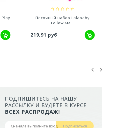
 Play
Песочный набор Lalababy
Follow Me...
158,
219,91 руб
ПОДПИШИТЕСЬ НА НАШУ
ЛОТОК ALTA ДЛЯ КОШЕК МАЛ
РАССЫЛКУ И БУДЕТЕ В КУРСЕ
БОРТАМИ И СЕТКОЙ НА ВЫС
ВСЕХ РАСПРОДАЖ!
НОЖКАХ)
Подписаться