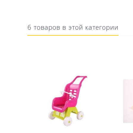
6 товаров в этой категории
тво Для
Ускоритель компоста 60гр
Ср
..
79,80 руб
627