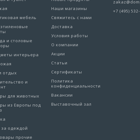
zakaz@domp
кая
Наши магазины
+7 (495) 532
тиковая мебель
Свяжитесь с нами
иэтиленовые
Доставка
еты
Условия работы
да и столовые
О компании
боры
Акции
дметы интерьера
Статьи
хожая
Сертификаты
и отдых
Политика
ительство и
конфиденциальности
онт
Вакансии
ры для животных
Выставочный зал
ры из Европы под
з
рка
 за одеждой
товары прочие