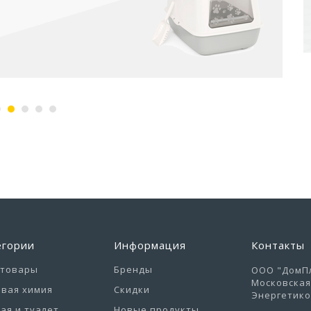
егории
Информация
Контакты
отовары
Бренды
ООО "ДомПл
Московская 
вая химия
Скидки
Энергетиков
ая и туалет
Новые продукты