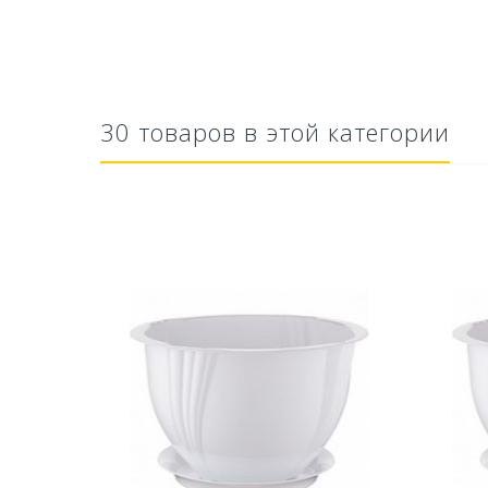
30 товаров в этой категории
тво Для
Ускоритель компоста 60гр
Ср
..
79,80 руб