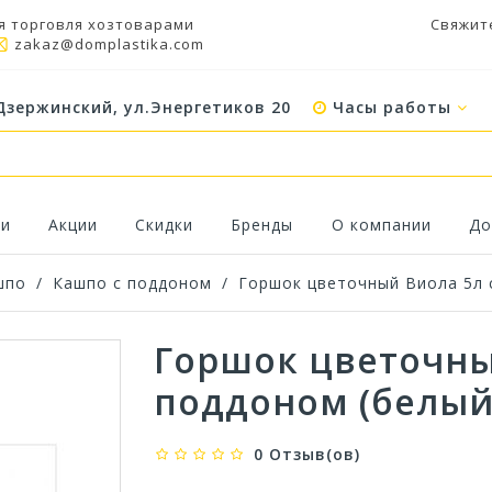
я торговля хозтоварами
Свяжит
zakaz@domplastika.com
Дзержинский, ул.Энергетиков 20
Часы работы
ки
Акции
Скидки
Бренды
О компании
До
шпо
/
Кашпо с поддоном
/
Горшок цветочный Виола 5л 
Горшок цветочны
поддоном (белый
0 Отзыв(ов)