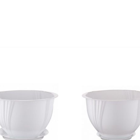
Оставьте отзыв первым!
едство для септического
Средство для выгребных
резервуара и для...
800мл