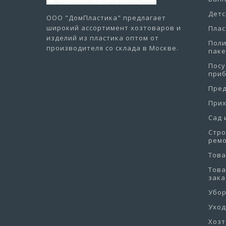
Детс
ООО "ДомПластика"
предлагает
широкий ассортимент хозтоваров и
Плас
изделий из пластика оптом от
Пол
производителя со склада в Москве.
пак
Посу
при
Пре
При
Сад 
Стро
рем
Това
Това
зака
Убо
Уход
Хоз