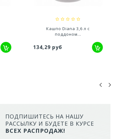
627,20 руб
357,00
Кашпо Diana 3,6 л с
Кашп
поддоном...
134,29 руб
178,
ПОДПИШИТЕСЬ НА НАШУ
ЛОТОК ALTA ДЛЯ КОШЕК МАЛ
РАССЫЛКУ И БУДЕТЕ В КУРСЕ
БОРТАМИ И СЕТКОЙ НА ВЫС
ВСЕХ РАСПРОДАЖ!