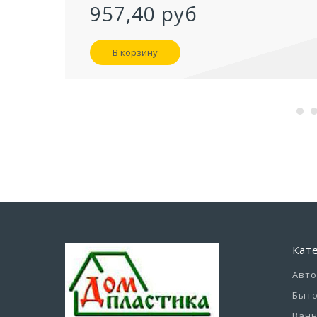
957,40 руб
В корзину
Кат
Авт
Быто
Ванн