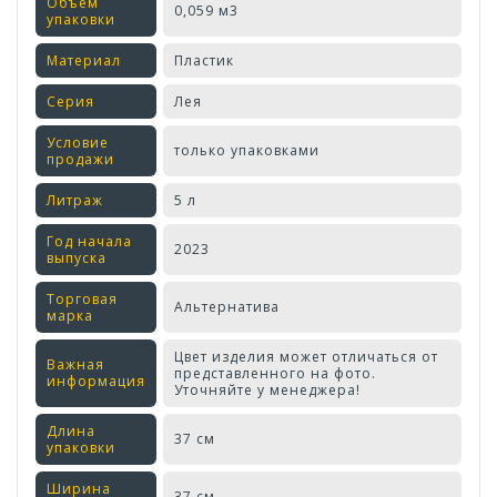
Объем
0,059 м3
упаковки
Материал
Пластик
Серия
Лея
Условие
только упаковками
продажи
Литраж
5 л
Год начала
2023
выпуска
Торговая
Альтернатива
марка
Цвет изделия может отличаться от
Важная
представленного на фото.
информация
Уточняйте у менеджера!
Длина
37 см
упаковки
Ширина
37 см