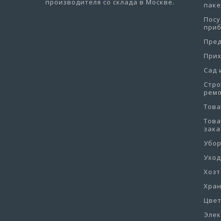
производителя со склада в Москве.
пак
Посу
при
Пре
При
Сад 
Стро
рем
Това
Това
зака
Убо
Уход
Хоз
Хра
Цве
Эле