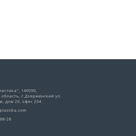
В корзину
ели
Комплект садовой мебели
Кресло
Holiday XL...
4 841,
27 388,81 руб
астика", 140090,
область, г.Дзержинский ул.
, дом 20, офис 204
lastika.com
-88-28