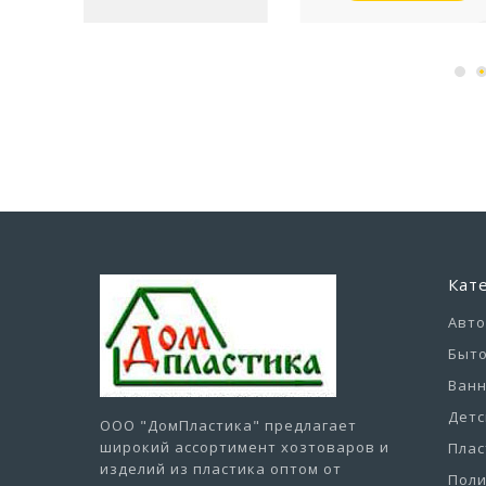
0х820мм
Стол Rodos
3 557,57 руб
1 5
Кат
Авт
Быто
Ванн
Детс
ООО "ДомПластика"
предлагает
широкий ассортимент хозтоваров и
Плас
изделий из пластика оптом от
Пол