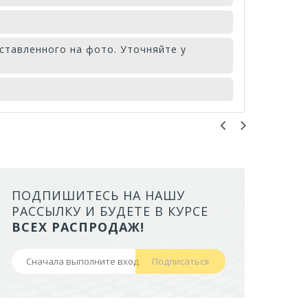
ставленного на фото. Уточняйте у
ПОДПИШИТЕСЬ НА НАШУ
ЛОТОК ALTA ДЛЯ КОШЕК МАЛ
РАССЫЛКУ И БУДЕТЕ В КУРСЕ
БОРТАМИ И СЕТКОЙ НА ВЫС
ВСЕХ РАСПРОДАЖ!
НОЖКАХ)
Подписаться
441,50 руб