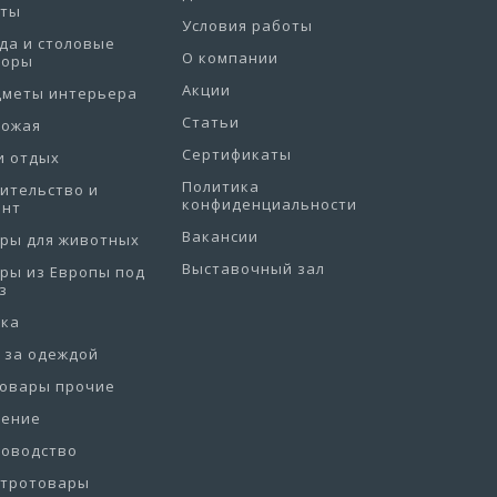
еты
Условия работы
да и столовые
О компании
боры
Акции
дметы интерьера
Статьи
хожая
Сертификаты
и отдых
Политика
ительство и
конфиденциальности
онт
Вакансии
ры для животных
Выставочный зал
ры из Европы под
з
рка
 за одеждой
товары прочие
нение
товодство
ктротовары