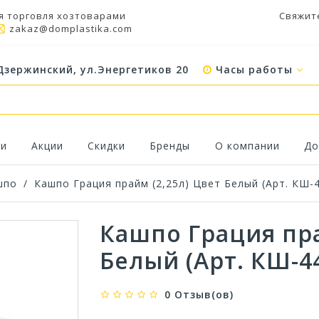
я торговля хозтоварами
Свяжит
zakaz@domplastika.com
Дзержинский, ул.Энергетиков 20
Часы работы
ки
Акции
Скидки
Бренды
О компании
До
шпо
/
Кашпо Грация прайм (2,25л) Цвет Белый (Арт. КШ-
Кашпо Грация пра
Белый (Арт. КШ-4
0 Отзыв(ов)