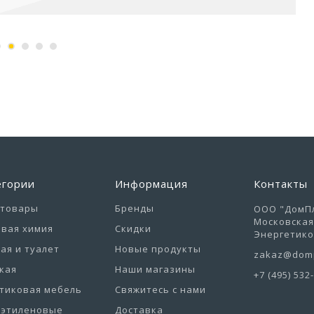
Кресло Palermo
Комплект садовой меб
570x630x780мм
Holiday L (2кресла...
17 785,37 руб
29,33 руб
егории
Информация
Контакты
отовары
Бренды
ООО "ДомПл
Московская 
вая химия
Скидки
Энергетиков
ая и туалет
Новые продукты
zakaz@domp
кая
Наши магазины
+7 (495) 532
тиковая мебель
Свяжитесь с нами
иэтиленовые
Доставка