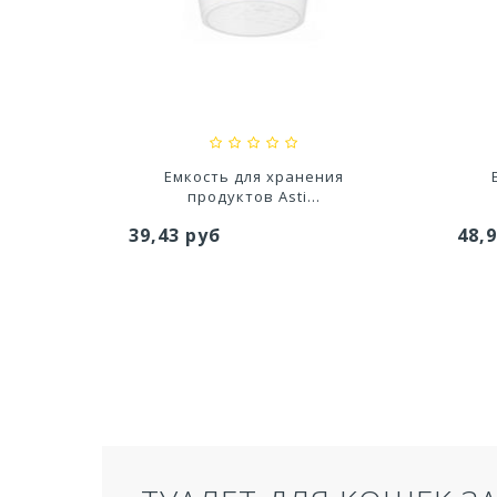
тво Для
Ускоритель компоста 60гр
Ср
..
79,80 руб
627
я
Емкость для хранения
продуктов Asti...
39,43 руб
48,