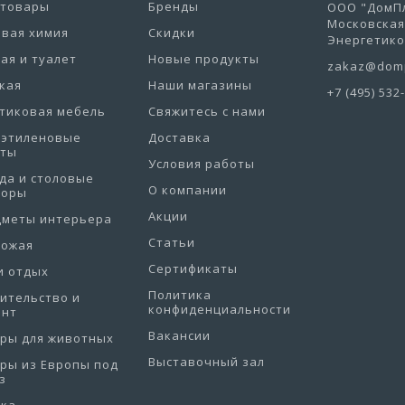
отовары
Бренды
ООО "ДомПл
Московская 
вая химия
Скидки
Энергетиков
ая и туалет
Новые продукты
zakaz@domp
кая
Наши магазины
+7 (495) 532
тиковая мебель
Свяжитесь с нами
иэтиленовые
Доставка
еты
Условия работы
да и столовые
О компании
боры
Акции
дметы интерьера
Статьи
хожая
Сертификаты
и отдых
Политика
ительство и
конфиденциальности
онт
Вакансии
ры для животных
Выставочный зал
ры из Европы под
з