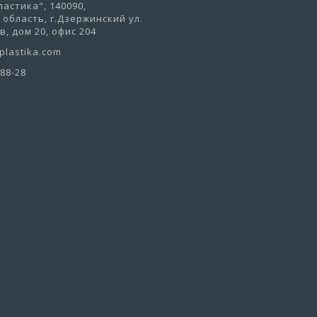
астика", 140090,
область, г.Дзержинский ул.
, дом 20, офис 204
lastika.com
-88-28