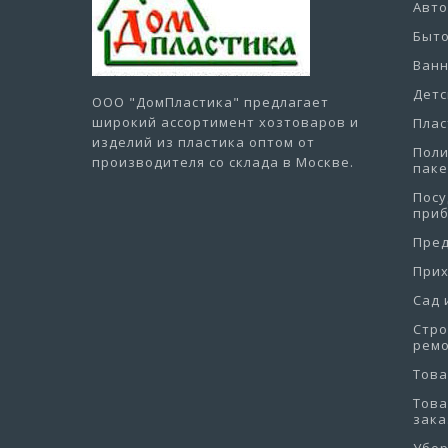
Авт
Быто
Ванн
Детс
ООО "ДомПластика"
предлагает
широкий ассортимент хозтоваров и
Плас
изделий из пластика оптом от
Пол
производителя со склада в Москве.
пак
Посу
при
Пре
При
Сад 
Стро
рем
Това
Това
зака