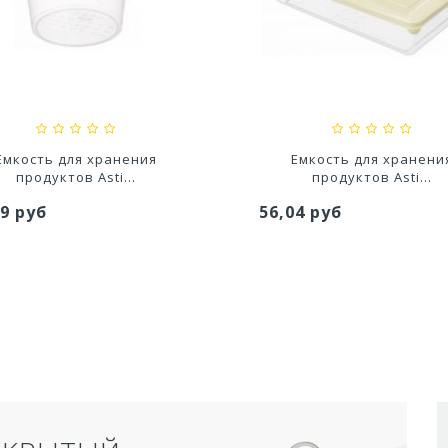
едство для септического
Средство для выгребных
резервуара и для...
800мл
,20 руб
527,80 руб
Емкость для хранения
Емкость для хранени
продуктов Asti...
продуктов Asti...
99 руб
56,04 руб