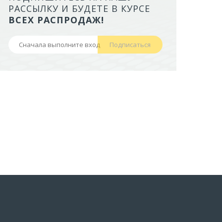
ЛОТОК ALTA ДЛЯ КОШЕК МАЛ
РАССЫЛКУ И БУДЕТЕ В КУРСЕ
БОРТАМИ И СЕТКОЙ НА ВЫС
ВСЕХ РАСПРОДАЖ!
НОЖКАХ)
Подписаться
441,50 руб
В корзину