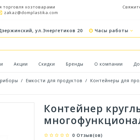
я торговля хозтоварами
Свяжит
zakaz@domplastika.com
Дзержинский, ул.Энергетиков 20
Часы работы
ки
Акции
Скидки
Бренды
О компании
До
приборы
/
Емкости для продуктов
/
Контейнеры для про
Контейнер кругл
многофункционал
0 Отзыв(ов)