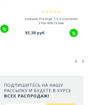
Ковшик Prestige 1,5 л (сангрия)
310х189х152мм
53,1
93,38 руб
ПОДПИШИТЕСЬ НА НАШУ
ЛОТОК ALTA ДЛЯ КОШЕК МАЛ
РАССЫЛКУ И БУДЕТЕ В КУРСЕ
БОРТАМИ И СЕТКОЙ НА ВЫС
ВСЕХ РАСПРОДАЖ!
НОЖКАХ)