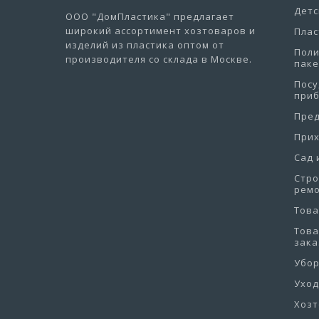
Детс
ООО "ДомПластика"
предлагает
широкий ассортимент хозтоваров и
Плас
изделий из пластика оптом от
Пол
производителя со склада в Москве.
пак
Посу
при
Пре
При
Сад 
Стро
рем
Това
Това
зака
Убо
Уход
Хоз