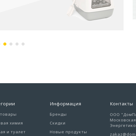
егории
Информация
Контакты
отовары
Бренды
ООО "ДомПл
Московская 
вая химия
Скидки
Энергетиков
ая и туалет
Новые продукты
zakaz@domp