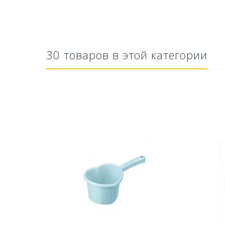
30 товаров в этой категории
тво Для
Ускоритель компоста 60гр
Ср
..
79,80 руб
627