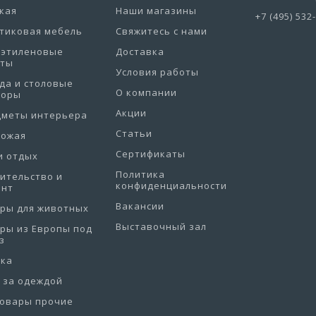
кая
Наши магазины
+7 (495) 532
тиковая мебель
Свяжитесь с нами
иэтиленовые
Доставка
еты
Условия работы
да и столовые
О компании
боры
Акции
дметы интерьера
Статьи
хожая
Сертификаты
и отдых
Политика
ительство и
конфиденциальности
онт
Вакансии
ры для животных
Выставочный зал
ры из Европы под
з
рка
 за одеждой
товары прочие