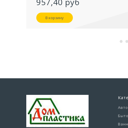
957,40 руб
В корзину
Кат
Авт
Быто
Ванн