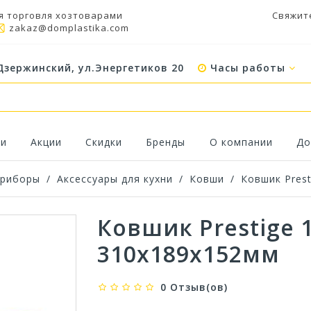
я торговля хозтоварами
Свяжит
zakaz@domplastika.com
Дзержинский, ул.Энергетиков 20
Часы работы
ки
Акции
Скидки
Бренды
О компании
До
приборы
/
Аксессуары для кухни
/
Ковши
/
Ковшик Prest
Ковшик Prestige 1
310х189х152мм
0 Отзыв(ов)