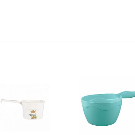
Оставьте отзыв первым!
едство для септического
Средство для выгребных
резервуара и для...
800мл
,20 руб
527,80 руб