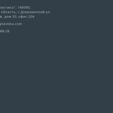
астика", 140090,
область, г.Дзержинский ул.
, дом 20, офис 204
lastika.com
-88-28