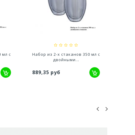
 Цв.
Кашпо Верде с мет.подвесом
Кашп
(6л.) Цв....
М
601,73 руб
1 341,
 мл с
Набор из 2-х стаканов 350 мл с
двойными...
131,
889,35 руб