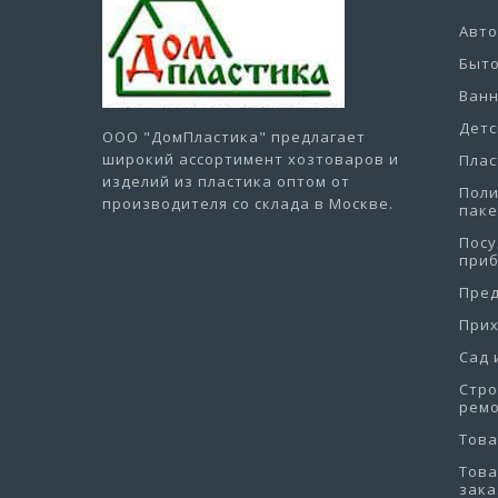
Авт
Быто
Ванн
Детс
ООО "ДомПластика"
предлагает
широкий ассортимент хозтоваров и
Плас
изделий из пластика оптом от
Пол
производителя со склада в Москве.
пак
Посу
при
Пре
При
Сад 
Стро
рем
Това
Това
зака