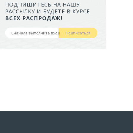
ПОДПИШИТЕСЬ НА НАШУ
ЛОТОК ALTA ДЛЯ КОШЕК МАЛ
РАССЫЛКУ И БУДЕТЕ В КУРСЕ
БОРТАМИ И СЕТКОЙ НА ВЫС
ВСЕХ РАСПРОДАЖ!
НОЖКАХ)
Подписаться
441,50 руб
В корзину