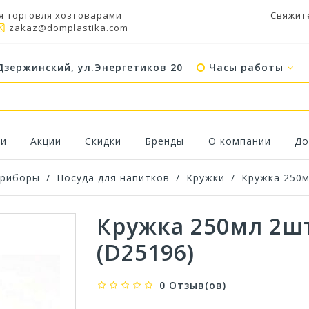
я торговля хозтоварами
Свяжит
zakaz@domplastika.com
Дзержинский, ул.Энергетиков 20
Часы работы
ки
Акции
Скидки
Бренды
О компании
До
приборы
/
Посуда для напитков
/
Кружки
/
Кружка 250м
Кружка 250мл 2ш
(D25196)
0 Отзыв(ов)