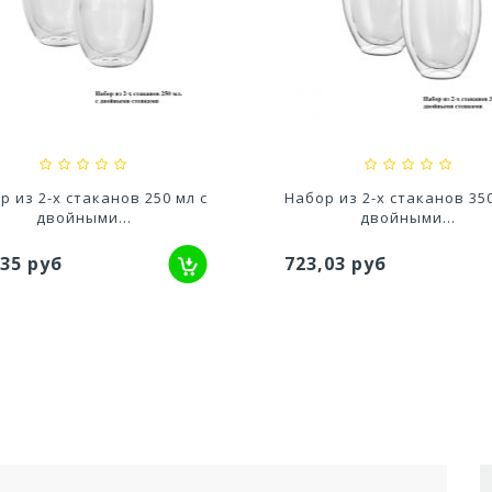
шпо Грация прайм (2,25л)
Кашпо Сфера Мини (0,3 л.)
Цвет Белый...
Фраппе...
,56 руб
162,95 руб
р из 2-х стаканов 250 мл с
Набор из 2-х стаканов 350
двойными...
двойными...
,35 руб
723,03 руб