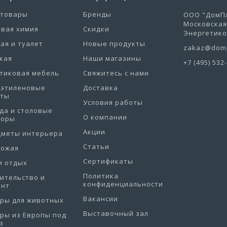
отовары
Бренды
ООО "ДомПл
Московская 
вая химия
Скидки
Энергетиков
ая и туалет
Новые продукты
zakaz@domp
кая
Наши магазины
+7 (495) 532
тиковая мебель
Свяжитесь с нами
иэтиленовые
Доставка
еты
Условия работы
да и столовые
О компании
боры
Акции
дметы интерьера
Статьи
хожая
Сертификаты
и отдых
Политика
ительство и
конфиденциальности
онт
Вакансии
ры для животных
Выставочный зал
ры из Европы под
з