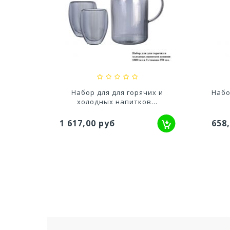
Н-130мм
Кашпо Грация прайм (1,3л)
Ка
Цв. Антрацит...
529,52 руб
700
х и
Набор для для горячих и
Набо
..
холодных напитков...
1 617,00 руб
658