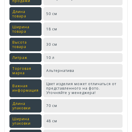
продажи
Длина
50 см
товара
Ширина
18 см
товара
Высота
30 см
товара
Литраж
10 л
Торговая
Альтернатива
марка
Цвет изделия может отличаться от
Важная
представленного на фото.
информация
Уточняйте у менеджера!
Длина
70 см
упаковки
Ширина
48 см
упаковки