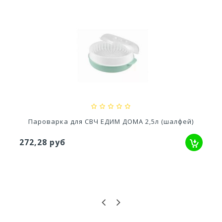
...
Ускоритель компоста 60гр
79,80 руб
л (шалфей)
Мантоварка D26см 3 секции [АЛТЫН
4 753,12 руб