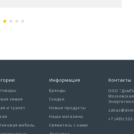
егории
Информация
Контакты
отовары
Бренды
ООО "ДомПл
Московская 
вая химия
Скидки
Энергетиков
ая и туалет
Новые продукты
zakaz@domp
кая
Наши магазины
+7 (495) 532
тиковая мебель
Свяжитесь с нами
иэтиленовые
Доставка