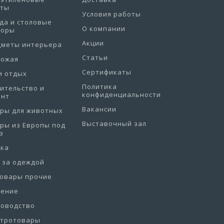
еты
Условия работы
да и столовые
О компании
боры
Акции
дметы интерьера
Статьи
хожая
Сертификаты
и отдых
Политика
ительство и
конфиденциальности
онт
Вакансии
ры для животных
Выставочный зал
ры из Европы под
з
рка
 за одеждой
товары прочие
нение
товодство
ктротовары