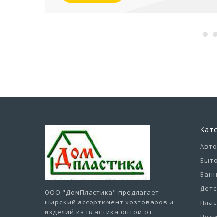
Кат
Авт
Быто
Ванн
Детс
ООО "ДомПластика"
предлагает
широкий ассортимент хозтоваров и
Плас
изделий из пластика оптом от
Пол