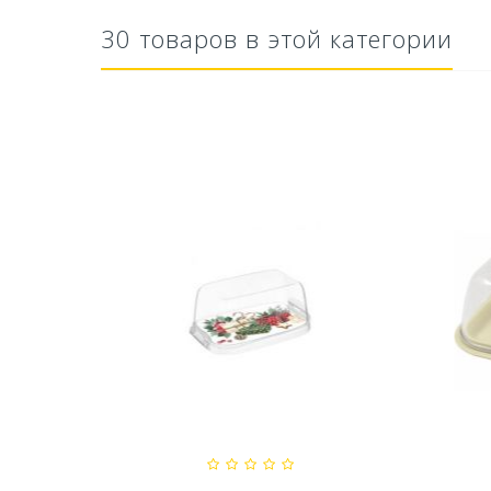
30 товаров в этой категории
тво Для
Ускоритель компоста 60гр
Ср
..
79,80 руб
627