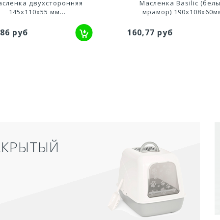
асленка двухсторонняя
Масленка Basilic (бел
145х110х55 мм...
мрамор) 190х108х60м
,86 руб
160,77 руб
АКРЫТЫЙ