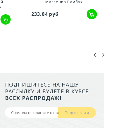
ый
Масленка Бамбук
Мас
м
233,84 руб
244,
ПОДПИШИТЕСЬ НА НАШУ
ЛОТОК ALTA ДЛЯ КОШЕК МАЛ
РАССЫЛКУ И БУДЕТЕ В КУРСЕ
БОРТАМИ И СЕТКОЙ НА ВЫС
ВСЕХ РАСПРОДАЖ!
НОЖКАХ)
Подписаться
441,50 руб