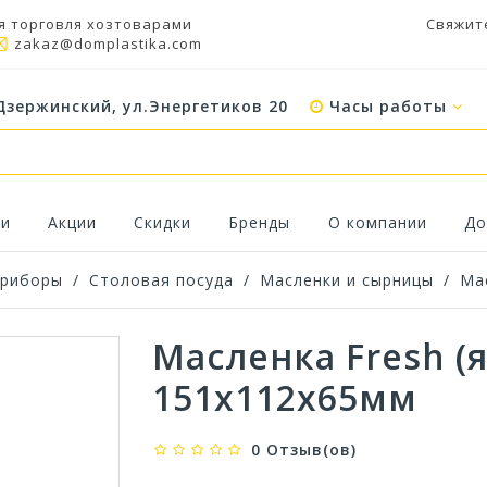
я торговля хозтоварами
Свяжит
zakaz@domplastika.com
Дзержинский, ул.Энергетиков 20
Часы работы
ки
Акции
Скидки
Бренды
О компании
До
приборы
/
Столовая посуда
/
Масленки и сырницы
/
Мас
Масленка Fresh (
151х112х65мм
0 Отзыв(ов)