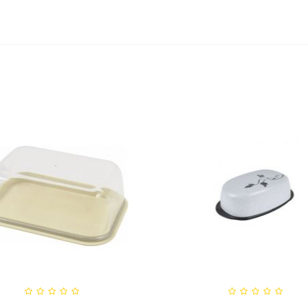
едство для септического
Средство для выгребных
резервуара и для...
800мл
,20 руб
527,80 руб