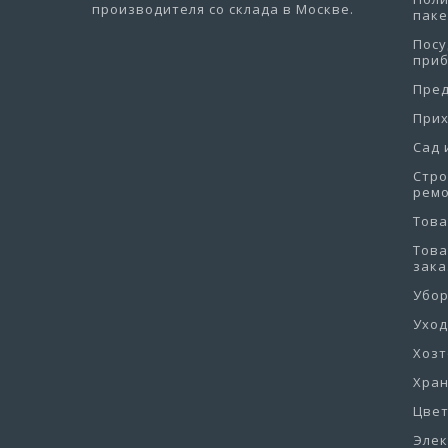
производителя со склада в Москве.
пак
Посу
при
Пре
При
Сад 
Стро
рем
Това
Това
зака
Убо
Уход
Хоз
Хра
Цве
Эле