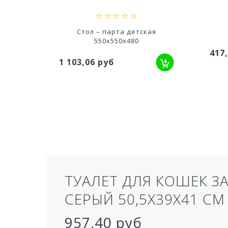
ий
Стол – парта детская
550х550х480
417
1 103,06 руб
ТУАЛЕТ ДЛЯ КОШЕК З
СЕРЫЙ 50,5Х39Х41 СМ
957,40 руб