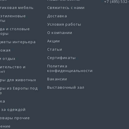
+7 (495) 532
тиковая мебель
Свяжитесь с нами
иэтиленовые
Доставка
еты
Условия работы
да и столовые
О компании
боры
Акции
дметы интерьера
Статьи
хожая
Сертификаты
и отдых
Политика
ительство и
конфиденциальности
онт
Вакансии
ры для животных
Выставочный зал
ры из Европы под
з
рка
 за одеждой
товары прочие
нение