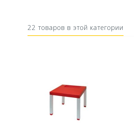
22 товаров в этой категории
тво Для
Ускоритель компоста 60гр
Ср
..
79,80 руб
627