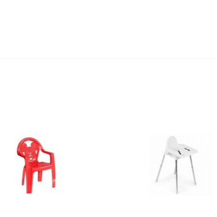
едство для септического
Средство для выгребных
резервуара и для...
800мл
,20 руб
527,80 руб