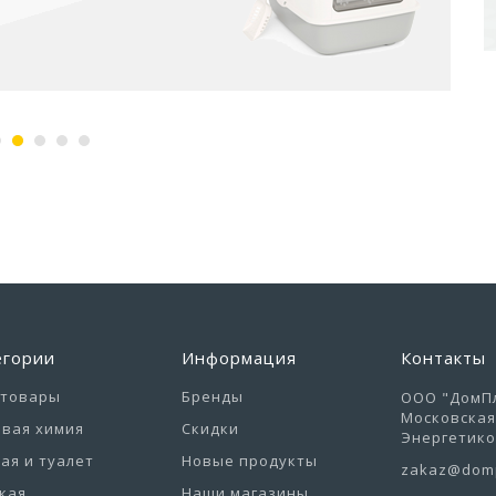
егории
Информация
Контакты
отовары
Бренды
ООО "ДомПл
Московская 
вая химия
Скидки
Энергетиков
ая и туалет
Новые продукты
zakaz@domp
кая
Наши магазины