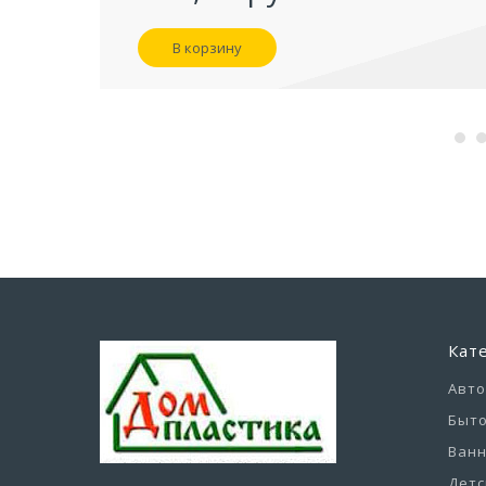
В корзину
Кат
Авт
Быто
Ванн
Детс