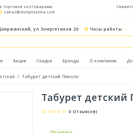
я торговля хозтоварами
Свяжит
zakaz@domplastika.com
Дзержинский, ул.Энергетиков 20
Часы работы
ки
Акции
Скидки
Бренды
О компании
До
етская
/
Табурет детский Пиколо
Табурет детский
0 Отзыв(ов)