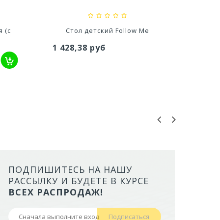
 (с
Стол детский Follow Me
Сту
1 428,38 руб
353,
ПОДПИШИТЕСЬ НА НАШУ
ЛОТОК ALTA ДЛЯ КОШЕК МАЛ
РАССЫЛКУ И БУДЕТЕ В КУРСЕ
БОРТАМИ И СЕТКОЙ НА ВЫС
ВСЕХ РАСПРОДАЖ!
НОЖКАХ)
Подписаться