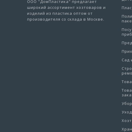
ООО "ДомПластика"
предлагает
широкий ассортимент хозтоваров и
Плас
изделий из пластика оптом от
Пол
производителя со склада в Москве.
пак
Посу
при
Пре
При
Сад 
Стро
рем
Това
Това
зака
Убо
Уход
Хоз
Хра