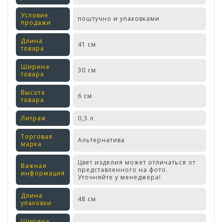
Условие
поштучно и упаковками
продажи
Длина
41 см
товара
Ширина
30 см
товара
Высота
6 см
товара
Литраж
0,3 л
Торговая
Альтернатива
марка
Цвет изделия может отличаться от
Важная
представленного на фото.
информация
Уточняйте у менеджера!
Длина
48 см
упаковки
Ширина