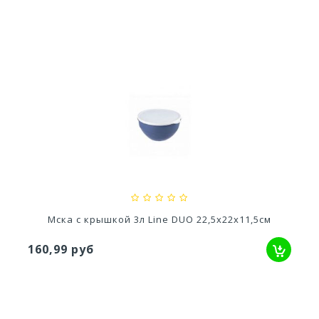
Лоток туалет для кошек (c высоким...
697,90 руб
Мска с крышкой 3л Line DUO 22,5х22х11,5см
160,99 руб