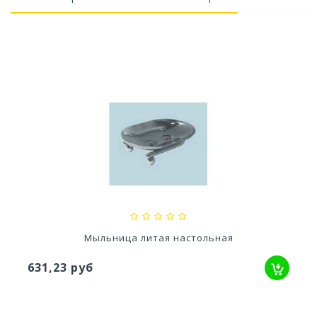
Кашпо балконное La Decoro 50см (10л) Цв....
2 241,83 руб
Мыльница литая настольная
631,23 руб