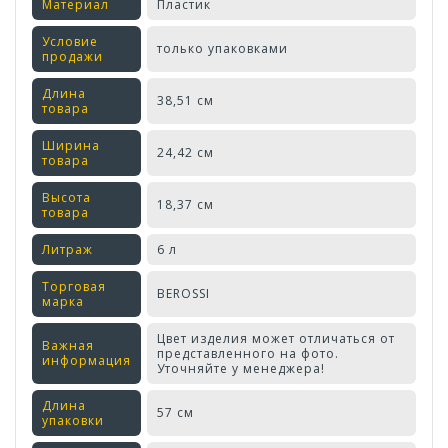
Материал
Пластик
Условие
только упаковками
продажи
Длина
38,51 см
товара
Ширина
24,42 см
товара
Высота
18,37 см
товара
Литраж
6 л
Торговая
BEROSSI
марка
Цвет изделия может отличаться от
Важная
представленного на фото.
информация
Уточняйте у менеджера!
Длина
57 см
упаковки