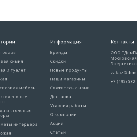
егории
Информация
Контакты
отовары
Бренды
ООО "ДомПл
Московская 
вая химия
Скидки
Энергетиков
ая и туалет
Новые продукты
zakaz@domp
кая
Наши магазины
+7 (495) 532
тиковая мебель
Свяжитесь с нами
иэтиленовые
Доставка
еты
Условия работы
да и столовые
О компании
боры
Акции
дметы интерьера
Статьи
хожая