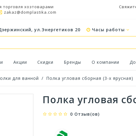
я торговля хозтоварами
Свяжит
zakaz@domplastika.com
Дзержинский, ул.Энергетиков 20
Часы работы
ки
Акции
Скидки
Бренды
О компании
До
олки для ванной
/
Полка угловая сборная (3-х ярусная)
Полка угловая сбо
0 Отзыв(ов)