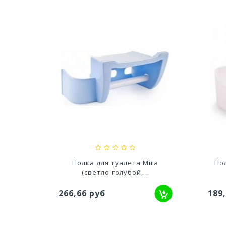
ий с
Кружка Нова 0,4 л.
Ба
20 мм
85*85*95мм
66,58 руб
152
ая 2-х
Полка для туалета Mira
По
(светло-голубой,...
266,66 руб
189