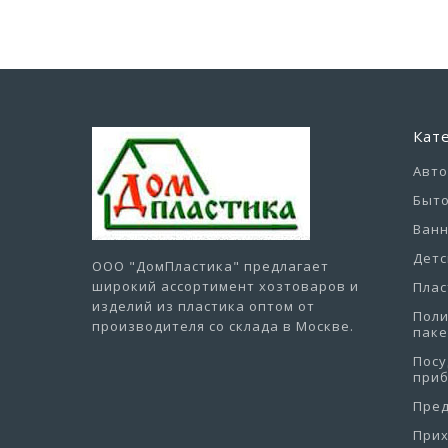
Кат
Авт
Быто
Ванн
Детс
ООО "ДомПластика"
предлагает
широкий ассортимент хозтоваров и
Плас
изделий из пластика оптом от
Пол
производителя со склада в Москве.
пак
Посу
при
Пре
При