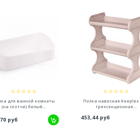
нка с завинчивающейся
Банка Твист с
крышкой Eco Style...
завинчивающейся крышко
,68 руб
71,43 руб
лка для ванной комнаты
Полка навесная Keeplex 
(на скотче) белый...
трехсекционная...
453,44 руб
,70 руб