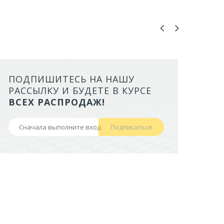
ПОДПИШИТЕСЬ НА НАШУ
ЛОТОК ALTA ДЛЯ КОШЕК МАЛ
РАССЫЛКУ И БУДЕТЕ В КУРСЕ
БОРТАМИ И СЕТКОЙ НА ВЫС
ВСЕХ РАСПРОДАЖ!
НОЖКАХ)
Подписаться
441,50 руб
В корзину