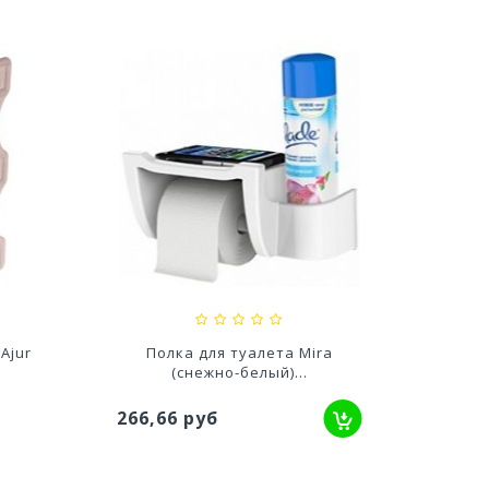
Банка Твист с
й...
завинчивающейся крышкой
завинч
0,5л...
92,16 
85,68 руб
Ajur
Полка для туалета Mira
Полка
(снежно-белый)...
321,
266,66 руб