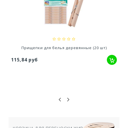
ребных ям и...
Ускоритель компоста 60гр
79,80 руб
я деревянные (20 шт)
Прищепки декоративные 
95,79 руб