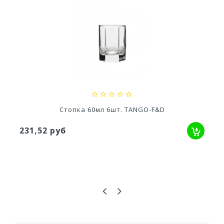
доном
Кашпо Грация прайм (1,3л) Цв. Антрацит...
529,52 руб
GO-F&D
Стопка 60мл 6шт. АЛАН
211,86 руб