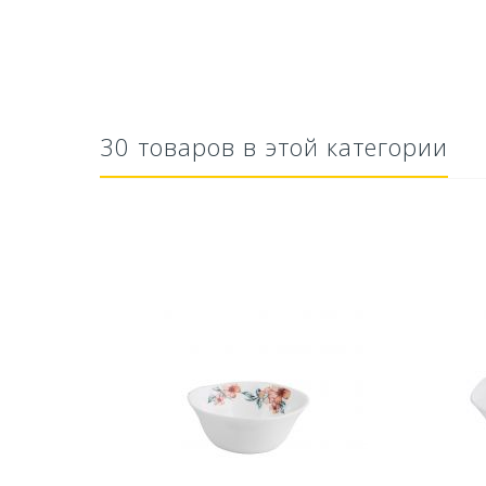
30 товаров в этой категории
тво Для
Ускоритель компоста 60гр
Ср
..