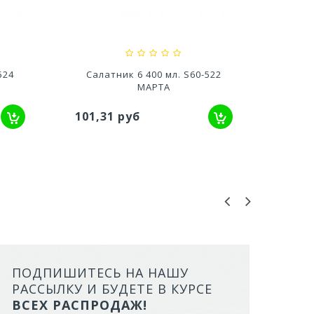
627,20 руб
357,00
522
Салатник 4,5 220 мл. S45-520
Сал
МАРТА
67,85 руб
184,
ПОДПИШИТЕСЬ НА НАШУ
ЛОТОК ALTA ДЛЯ КОШЕК МАЛ
РАССЫЛКУ И БУДЕТЕ В КУРСЕ
БОРТАМИ И СЕТКОЙ НА ВЫС
ВСЕХ РАСПРОДАЖ!