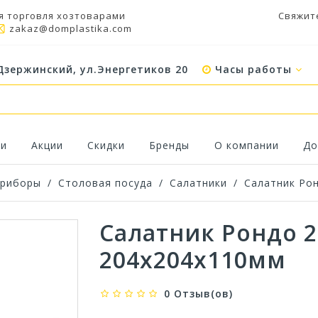
я торговля хозтоварами
Свяжит
zakaz@domplastika.com
Дзержинский, ул.Энергетиков 20
Часы работы
ки
Акции
Скидки
Бренды
О компании
До
приборы
/
Столовая посуда
/
Салатники
/
Салатник Рон
Салатник Рондо 2
204х204х110мм
0 Отзыв(ов)