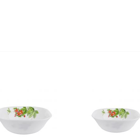
Оставьте отзыв первым!
едство для септического
Средство для выгребных
резервуара и для...
800мл