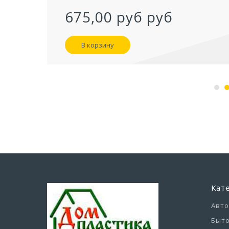
957,40 руб
В корзину
Кат
Авт
Быто