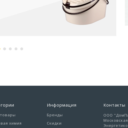
егории
Информация
Контакты
отовары
Бренды
ООО "ДомПл
Московская 
вая химия
Скидки
Энергетиков