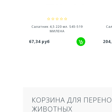
79,80 руб
627
5-519
Салатник 9 1000 мл. S90-526
Са
МАРТА
204,02 руб
138
ТУАЛЕТ ДЛЯ КОШЕК З
СЕРЫЙ 50,5Х39Х41 СМ