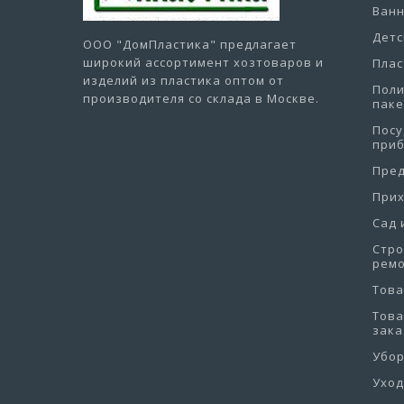
Ванн
Детс
ООО "ДомПластика"
предлагает
широкий ассортимент хозтоваров и
Плас
изделий из пластика оптом от
Пол
производителя со склада в Москве.
пак
Посу
при
Пре
При
Сад 
Стро
рем
Това
Това
зака
Убо
Уход