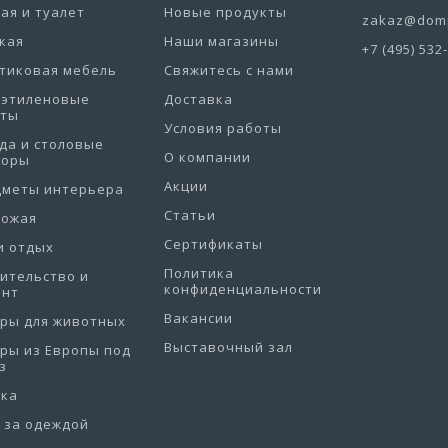
ая и туалет
Новые продукты
zakaz@domp
кая
Наши магазины
+7 (495) 532
тиковая мебель
Свяжитесь с нами
иэтиленовые
Доставка
еты
Условия работы
да и столовые
О компании
боры
Акции
дметы интерьера
Статьи
хожая
Сертификаты
и отдых
Политика
ительство и
конфиденциальности
онт
Вакансии
ры для животных
Выставочный зал
ры из Европы под
з
рка
 за одеждой