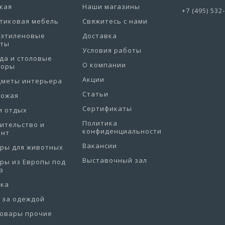
кая
Наши магазины
+7 (495) 532
тиковая мебель
Свяжитесь с нами
иэтиленовые
Доставка
еты
Условия работы
да и столовые
О компании
боры
Акции
дметы интерьера
Статьи
хожая
Сертификаты
и отдых
Политика
ительство и
конфиденциальности
онт
Вакансии
ры для животных
Выставочный зал
ры из Европы под
з
рка
 за одеждой
товары прочие