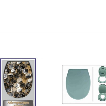
Оставьте отзыв первым!
едство для септического
Средство для выгребных
резервуара и для...
800мл
,20 руб
527,80 руб