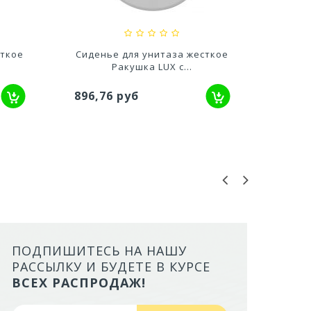
сткое
Сиденье для унитаза жесткое
Сиден
Ракушка LUX с...
896,76 руб
418,
ПОДПИШИТЕСЬ НА НАШУ
ЛОТОК ALTA ДЛЯ КОШЕК МАЛ
РАССЫЛКУ И БУДЕТЕ В КУРСЕ
БОРТАМИ И СЕТКОЙ НА ВЫС
ВСЕХ РАСПРОДАЖ!
НОЖКАХ)