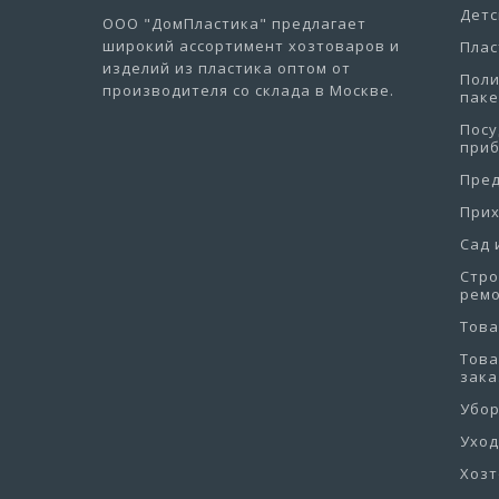
Детс
ООО "ДомПластика"
предлагает
широкий ассортимент хозтоваров и
Плас
изделий из пластика оптом от
Пол
производителя со склада в Москве.
пак
Посу
при
Пре
При
Сад 
Стро
рем
Това
Това
зака
Убо
Уход
Хоз