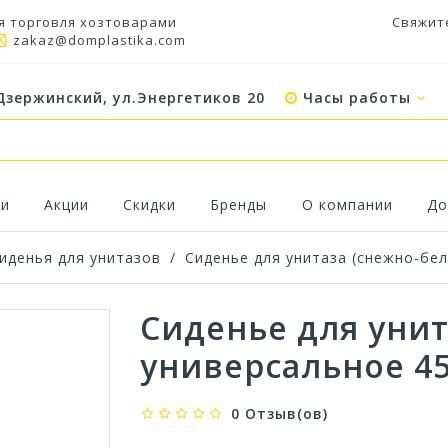
я торговля хозтоварами
Свяжит
zakaz@domplastika.com
Дзержинский, ул.Энергетиков 20
Часы работы
ки
Акции
Скидки
Бренды
О компании
До
иденья для унитазов
/
Сиденье для унитаза (снежно-бе
Сиденье для унит
универсальное 4
0 Отзыв(ов)