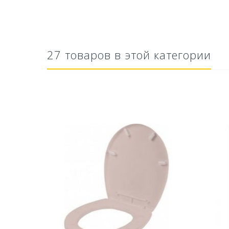
27 товаров в этой категории
тво Для
Ускоритель компоста 60гр
Ср
..
79,80 руб
627