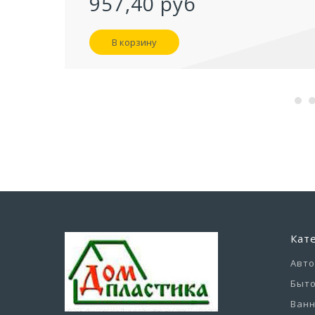
957,40 руб
В корзину
Кат
Авт
Быто
Ванн