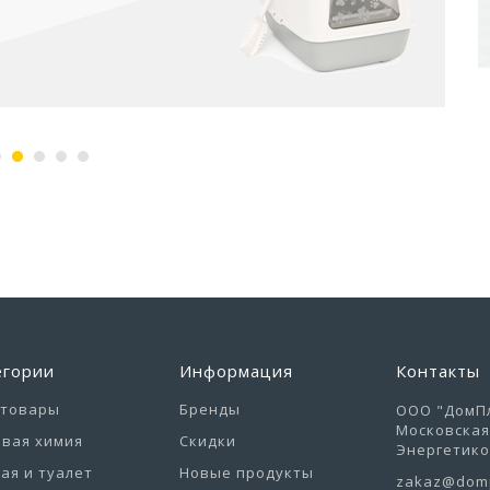
егории
Информация
Контакты
отовары
Бренды
ООО "ДомПл
Московская 
вая химия
Скидки
Энергетиков
ая и туалет
Новые продукты
zakaz@domp