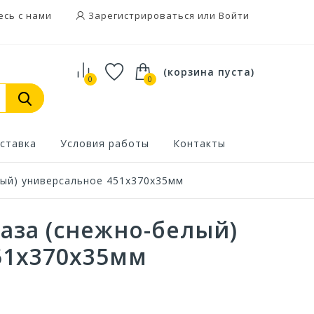
есь с нами
Зарегистрироваться или Войти
(корзина пуста)
0
0
ставка
Условия работы
Контакты
лый) универсальное 451х370х35мм
аза (снежно-белый)
51х370х35мм