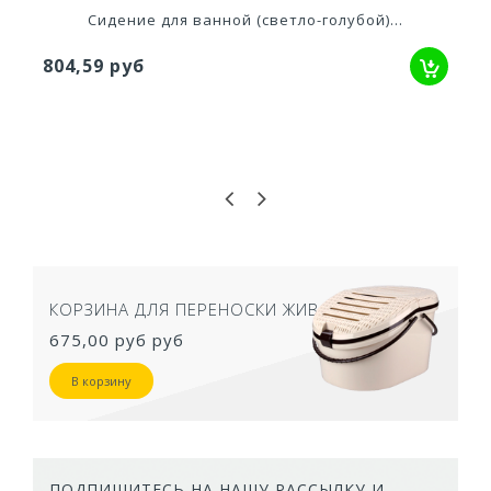
Сидение для ванной (светло-голубой)...
С
4,59 руб
768
КОРЗИНА ДЛЯ ПЕРЕНОСКИ ЖИВОТНЫХ
675,00 руб
руб
В корзину
ПОДПИШИТЕСЬ НА НАШУ РАССЫЛКУ И