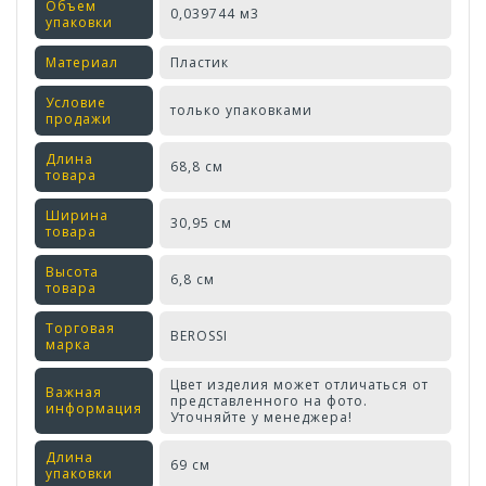
Объем
0,039744 м3
упаковки
Материал
Пластик
Условие
только упаковками
продажи
Длина
68,8 см
товара
Ширина
30,95 см
товара
Высота
6,8 см
товара
Торговая
BEROSSI
марка
Цвет изделия может отличаться от
Важная
представленного на фото.
информация
Уточняйте у менеджера!
Длина
69 см
упаковки