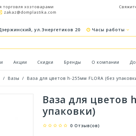
я торговля хозтоварами
Свяжит
zakaz@domplastika.com
Дзержинский, ул.Энергетиков 20
Часы работы
ки
Акции
Скидки
Бренды
О компании
До
а
/
Вазы
/
Ваза для цветов h-255мм FLORA (без упаковк
Ваза для цветов 
упаковки)
0 Отзыв(ов)