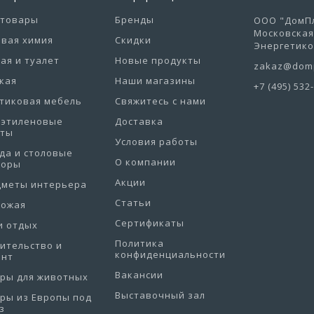
отовары
Бренды
ООО "ДомПл
Московская 
вая химия
Скидки
Энергетиков
ая и туалет
Новые продукты
zakaz@domp
кая
Наши магазины
+7 (495) 532
тиковая мебель
Свяжитесь с нами
иэтиленовые
Доставка
еты
Условия работы
да и столовые
О компании
боры
Акции
дметы интерьера
Статьи
хожая
Сертификаты
и отдых
Политика
ительство и
конфиденциальности
онт
Вакансии
ры для животных
Выставочный зал
ры из Европы под
з