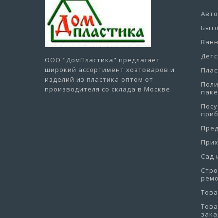
Авт
Быто
Ванн
Детс
ООО "ДомПластика"
предлагает
широкий ассортимент хозтоваров и
Плас
изделий из пластика оптом от
Пол
производителя со склада в Москве.
пак
Посу
при
Пре
При
Сад 
Стро
рем
Това
Това
зака