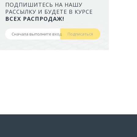
ПОДПИШИТЕСЬ НА НАШУ
ЛОТОК ALTA ДЛЯ КОШЕК МАЛ
РАССЫЛКУ И БУДЕТЕ В КУРСЕ
БОРТАМИ И СЕТКОЙ НА ВЫС
ВСЕХ РАСПРОДАЖ!
НОЖКАХ)
Подписаться
441,50 руб
В корзину