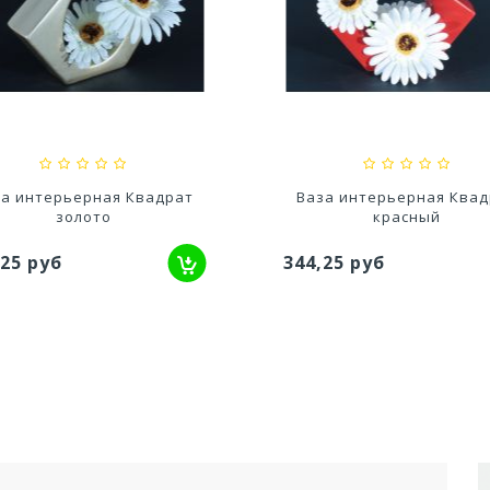
шпо Грация прайм (2,25л)
Кашпо Сфера Мини (0,3 л.)
Цвет Белый...
Фраппе...
,56 руб
162,95 руб
за интерьерная Квадрат
Ваза интерьерная Квад
золото
красный
,25 руб
344,25 руб