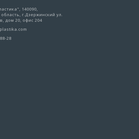
астика", 140090,
область, г.Дзержинский ул.
, дом 20, офис 204
lastika.com
-88-28