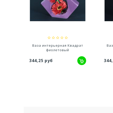
Н-130мм
Кашпо Грация прайм (1,3л)
Ка
Цв. Антрацит...
529,52 руб
700
0мм
Ваза интерьерная Квадрат
Ва
фиолетовый
344,25 руб
344