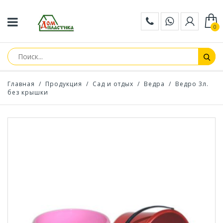
0
Главная
/
Продукция
/
Сад и отдых
/
Ведра
/
Ведро 3л.
без крышки