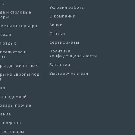
еты
Условия работы
да и столовые
О компании
боры
Акции
дметы интерьера
Статьи
хожая
Сертификаты
и отдых
Политика
ительство и
конфиденциальности
онт
Вакансии
ры для животных
Выставочный зал
ры из Европы под
з
рка
 за одеждой
товары прочие
нение
товодство
ктротовары