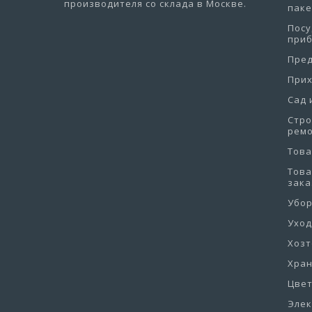
производителя со склада в Москве.
пак
Посу
при
Пре
При
Сад 
Стро
рем
Това
Това
зака
Убо
Уход
Хоз
Хра
Цве
Эле