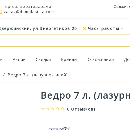
я торговля хозтоварами
Свяжит
zakaz@domplastika.com
Дзержинский, ул.Энергетиков 20
Часы работы
ки
Акции
Скидки
Бренды
О компании
До
а
/
Ведро 7 л. (лазурно-синий)
Ведро 7 л. (лазур
0 Отзыв(ов)