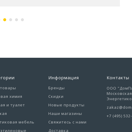
егории
Информация
Контакты
отовары
Бренды
ООО "ДомПл
Московская 
вая химия
Скидки
Энергетиков
ая и туалет
Новые продукты
zakaz@domp
кая
Наши магазины
+7 (495) 532
тиковая мебель
Свяжитесь с нами
иэтиленовые
Доставка