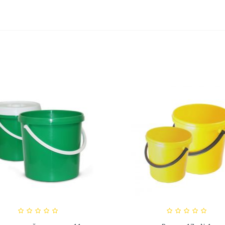
едство для септического
Средство для выгребных
резервуара и для...
800мл
,20 руб
527,80 руб