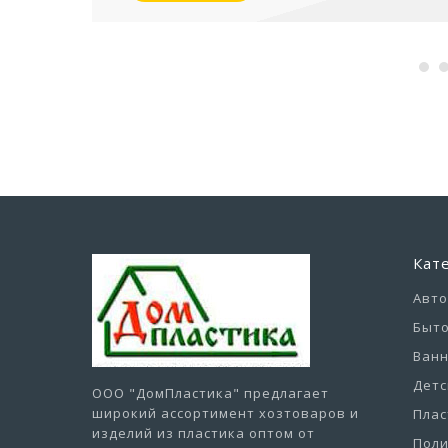
Кат
Авт
Быто
Ванн
Детс
ООО "ДомПластика"
предлагает
широкий ассортимент хозтоваров и
Плас
изделий из пластика оптом от
Пол