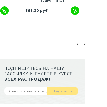
Ведро 11л №1
В
368,20 руб
245,
ПОДПИШИТЕСЬ НА НАШУ
ЛОТОК ALTA ДЛЯ КОШЕК МАЛ
РАССЫЛКУ И БУДЕТЕ В КУРСЕ
БОРТАМИ И СЕТКОЙ НА ВЫС
ВСЕХ РАСПРОДАЖ!
НОЖКАХ)
Подписаться
441,50 руб