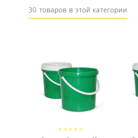
30 товаров в этой категории
тво Для
Ускоритель компоста 60гр
Ср
..
79,80 руб
627