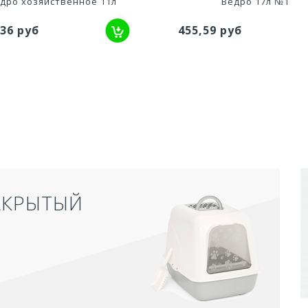
дро хозяйственное 11л
Ведро 17л №1
,36 руб
455,59 руб
АКРЫТЫЙ