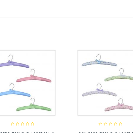
ага для выпечки в листах
38см*42м,...
,05 руб
алка-плечики Текстиль 4
Вешалка-плечики Тексти