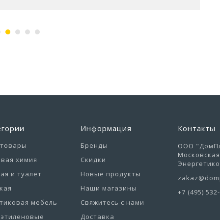
егории
Информация
Контакты
отовары
Бренды
ООО "ДомПл
Московская 
вая химия
Скидки
Энергетиков
ая и туалет
Новые продукты
zakaz@domp
кая
Наши магазины
+7 (495) 532
тиковая мебель
Свяжитесь с нами
иэтиленовые
Доставка