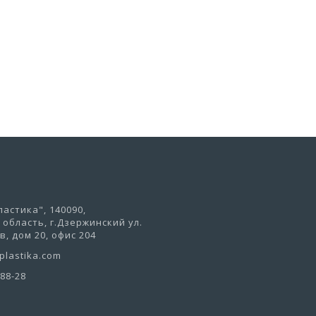
В корзину
астика", 140090,
область, г.Дзержинский ул.
, дом 20, офис 204
lastika.com
-88-28