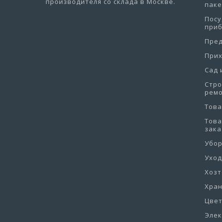
производителя со склада в Москве.
пак
Посу
при
Пре
При
Сад 
Стро
рем
Това
Това
зака
Убо
Уход
Хоз
Хра
Цве
Эле