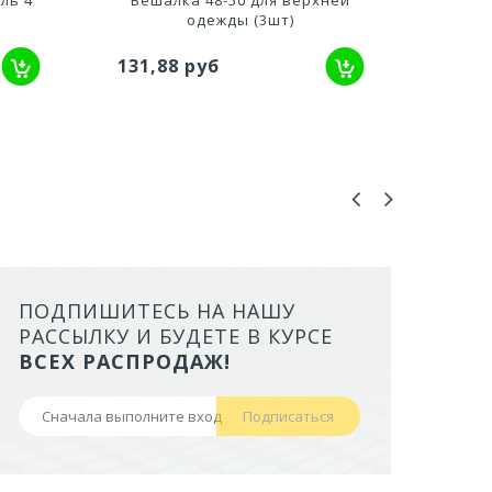
одежды (3шт)
131,88 руб
58,4
ПОДПИШИТЕСЬ НА НАШУ
ЛОТОК ALTA ДЛЯ КОШЕК МАЛ
РАССЫЛКУ И БУДЕТЕ В КУРСЕ
БОРТАМИ И СЕТКОЙ НА ВЫС
ВСЕХ РАСПРОДАЖ!
НОЖКАХ)
Подписаться
441,50 руб