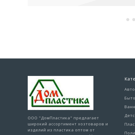
Кат
Авт
Быто
Ванн
Детс
ООО "ДомПластика"
предлагает
широкий ассортимент хозтоваров и
Плас
изделий из пластика оптом от
Пол