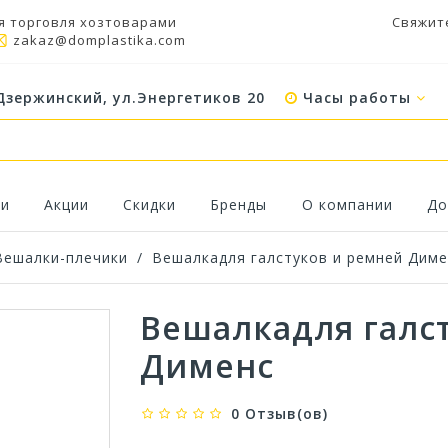
я торговля хозтоварами
Свяжит
zakaz@domplastika.com
Дзержинский, ул.Энергетиков 20
Часы работы
ки
Акции
Скидки
Бренды
О компании
До
Вешалки-плечики
/
Вешалкадля галстуков и ремней Диме
Вешалкадля галс
Дименс
0 Отзыв(ов)