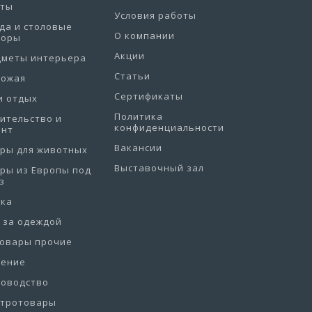
еты
Условия работы
да и столовые
О компании
боры
Акции
дметы интерьера
Статьи
хожая
Сертификаты
и отдых
Политика
ительство и
конфиденциальности
онт
Вакансии
ры для животных
Выставочный зал
ры из Европы под
з
рка
 за одеждой
товары прочие
нение
товодство
ктротовары