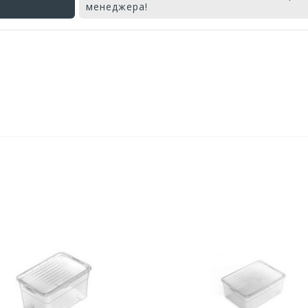
менеджера!
Оставьте отзыв первым!
едство для септического
Средство для выгребных