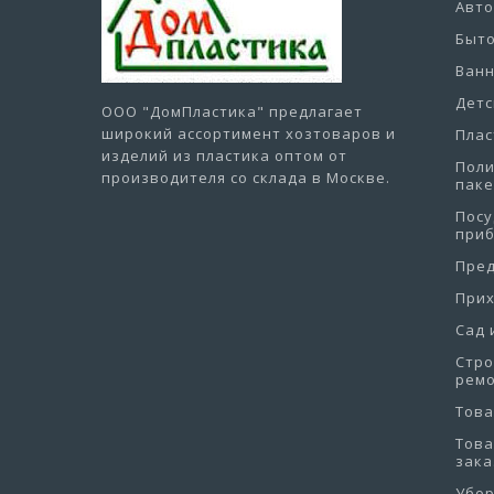
Авт
Быто
Ванн
Детс
ООО "ДомПластика"
предлагает
широкий ассортимент хозтоваров и
Плас
изделий из пластика оптом от
Пол
производителя со склада в Москве.
пак
Посу
при
Пре
При
Сад 
Стро
рем
Това
Това
зака
Убо