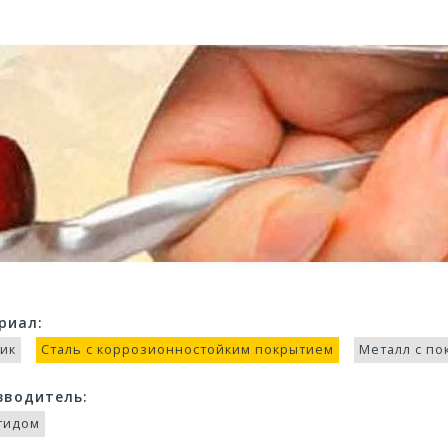
риал:
тик
Сталь с коррозионностойким покрытием
Металл с п
зводитель:
тидом