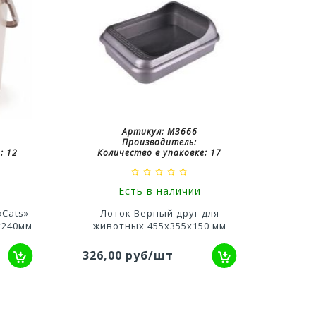
Артикул:
М3666
Производитель:
:
12
Количество в упаковке:
17
Ко
Есть в наличии
«Cats»
Лоток Верный друг для
Таз
5х240мм
животных 455х355х150 мм
326,00 руб/шт
1 14