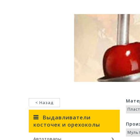
Мате
< Назад
Плас
Выдавливатели
косточек и орехоколы
Прои
Муль
Автотовары