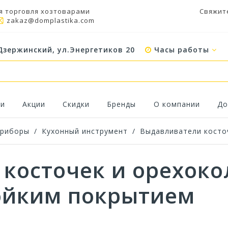
я торговля хозтоварами
Свяжит
zakaz@domplastika.com
Дзержинский, ул.Энергетиков 20
Часы работы
ки
Акции
Скидки
Бренды
О компании
До
приборы
/
Кухонный инструмент
/
Выдавливатели косто
косточек и орехоко
ойким покрытием