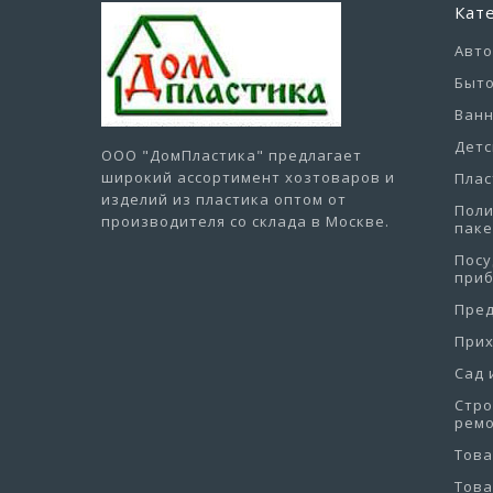
Кат
Авт
Быто
Ванн
Детс
ООО "ДомПластика"
предлагает
широкий ассортимент хозтоваров и
Плас
изделий из пластика оптом от
Пол
производителя со склада в Москве.
пак
Посу
при
Пре
При
Сад 
Стро
рем
Това
Това