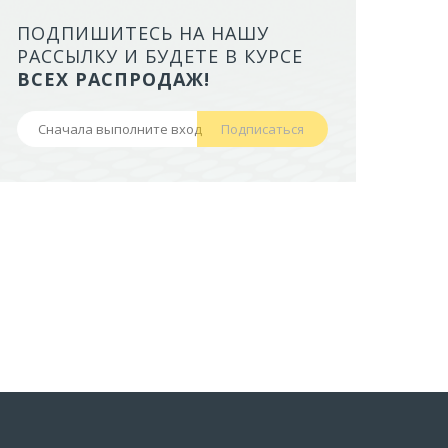
ПОДПИШИТЕСЬ НА НАШУ
ЛОТОК ALTA ДЛЯ КОШЕК МАЛ
РАССЫЛКУ И БУДЕТЕ В КУРСЕ
БОРТАМИ И СЕТКОЙ НА ВЫС
ВСЕХ РАСПРОДАЖ!
НОЖКАХ)
Подписаться
441,50 руб
В корзину