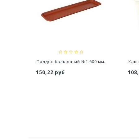
тво Для
Ускоритель компоста 60гр
Ср
..
79,80 руб
627
0 мм.
Поддон балконный №1 600 мм.
Кашп
150,22 руб
108