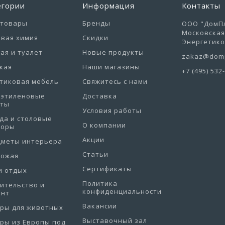
егории
Информация
Контакты
отовары
Бренды
ООО "ДомПл
Московская 
вая химия
Скидки
Энергетиков
ая и туалет
Новые продукты
zakaz@domp
кая
Наши магазины
+7 (495) 532
тиковая мебель
Свяжитесь с нами
иэтиленовые
Доставка
еты
Условия работы
да и столовые
О компании
боры
Акции
дметы интерьера
Статьи
хожая
Сертификаты
и отдых
Политика
ительство и
конфиденциальности
онт
Вакансии
ры для животных
Выставочный зал
ры из Европы под