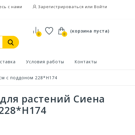
есь с нами
Зарегистрироваться или Войти
(корзина пуста)
0
0
ставка
Условия работы
Контакты
см с поддоном 228*Н174
для растений Сиена
228*Н174