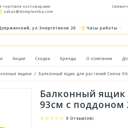
я торговля хозтоварами
Свяжит
zakaz@domplastika.com
Дзержинский, ул.Энергетиков 20
Часы работы
ки
Акции
Скидки
Бренды
О компании
До
лконные ящики
/
Балконный ящик для растений Сиена 93
Балконный ящик 
93см с поддоном 
0 Отзыв(ов)