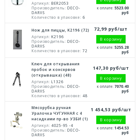
Артикул:
BER2053
Производитель:
DECO-
к оплате:
5523.00
DARIIS
руб
Количество в упаковке:
6
72,99 руб/шт
Нож для пиццы, K2196 (72)
Артикул:
K2196
В корзину
Производитель:
DECO-
DARIIS
к оплате:
5255.28
Количество в упаковке:
72
руб
Ключ для открывания
147,30 руб/шт
пробок и консервов
(открывашка) (48)
В корзину
Артикул:
L1326
Производитель:
DECO-
к оплате:
7070.40
DARIIS
руб
Количество в упаковке:
48
Мясорубка ручная
1 454,53 руб/шт
Уралочка ЧУГУННАЯ с 4
насадками пр-во УЗБИ (1)
В корзину
Артикул:
4025-95 -4
к оплате:
1454.53
Производитель:
DECO-
руб
DARIIS