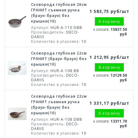
Сковорода глубокая 26см
ГРАНИТ съемная ручка
1 583,75 руб/шт
(браун-браун) без
крышки(10)
В корзину
Артикул:
HUR-A-110 DВВ
к оплате:
15837.50
Производитель:
DECO-
руб
DARIIS
Количество в упаковке:
10
Сковорода глубокая 22см
1 212,95 руб/шт
ГРАНИТ (браун-браун) без
крышки(10)
В корзину
Артикул:
HUR-A-108 ВВ
Производитель:
DECO-
к оплате:
12129.50
DARIIS
руб
Количество в упаковке:
10
Сковорода глубокая 22см
ГРАНИТ съемная ручка
1 331,17 руб/шт
(браун-браун) без
крышки(10)
В корзину
Артикул:
HUR-A-108 DВВ
к оплате:
13311.70
Производитель:
DECO-
руб
DARIIS
Количество в упаковке:
10