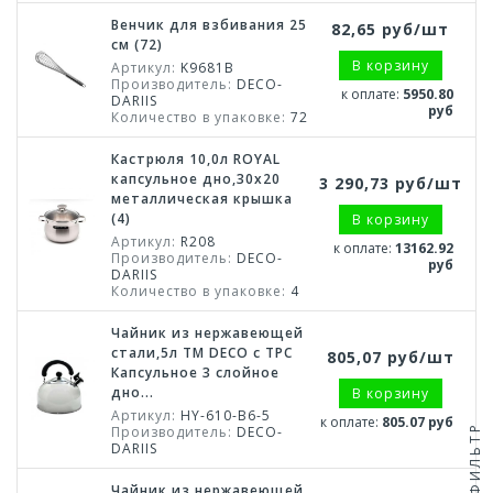
Венчик для взбивания 25
82,65 руб/шт
см (72)
В корзину
Артикул:
K9681B
Производитель:
DECO-
к оплате:
5950.80
DARIIS
руб
Количество в упаковке:
72
Кастрюля 10,0л ROYAL
капсульное дно,30x20
3 290,73 руб/шт
металлическая крышка
(4)
В корзину
Артикул:
R208
к оплате:
13162.92
Производитель:
DECO-
руб
DARIIS
Количество в упаковке:
4
Чайник из нержавеющей
стали,5л TM DECO с ТРС
805,07 руб/шт
Капсульное 3 слойное
дно...
В корзину
Артикул:
HY-610-B6-5
к оплате:
805.07 руб
ФИЛЬТР
Производитель:
DECO-
DARIIS
Чайник из нержавеющей