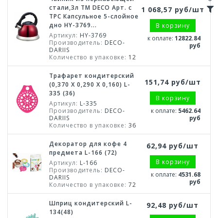
стали,3л TM DECO Арт. с
1 068,57 руб/шт
ТРС Капсульное 5-слойное
дно HY-3769...
В корзину
Артикул:
HY-3769
к оплате:
12822.84
Производитель:
DECO-
руб
DARIIS
Количество в упаковке:
12
Трафарет кондитерский
151,74 руб/шт
(0,370 X 0,290 X 0,160) L-
335 (36)
В корзину
Артикул:
L-335
Производитель:
DECO-
к оплате:
5462.64
DARIIS
руб
Количество в упаковке:
36
Декоратор для кофе 4
62,94 руб/шт
предмета L-166 (72)
В корзину
Артикул:
L-166
Производитель:
DECO-
к оплате:
4531.68
DARIIS
руб
Количество в упаковке:
72
Шприц кондитерский L-
92,48 руб/шт
134(48)