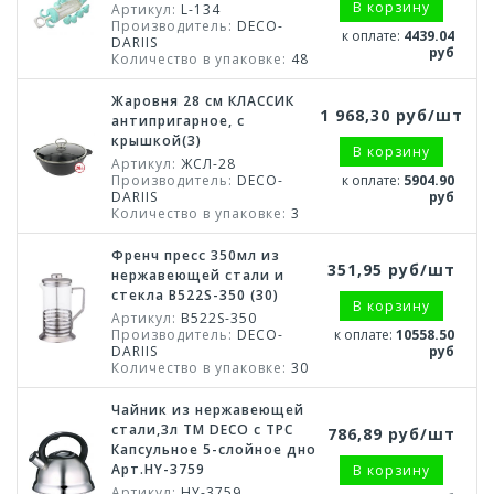
В корзину
Артикул:
L-134
Производитель:
DECO-
к оплате:
4439.04
DARIIS
руб
Количество в упаковке:
48
Жаровня 28 см КЛАССИК
1 968,30 руб/шт
антипригарное, с
крышкой(3)
В корзину
Артикул:
ЖСЛ-28
Производитель:
DECO-
к оплате:
5904.90
DARIIS
руб
Количество в упаковке:
3
Френч пресс 350мл из
351,95 руб/шт
нержавеющей стали и
стекла B522S-350 (30)
В корзину
Артикул:
B522S-350
Производитель:
DECO-
к оплате:
10558.50
DARIIS
руб
Количество в упаковке:
30
Чайник из нержавеющей
стали,3л TM DECO с ТРС
786,89 руб/шт
Капсульное 5-слойное дно
Арт.HY-3759
В корзину
Артикул:
HY-3759