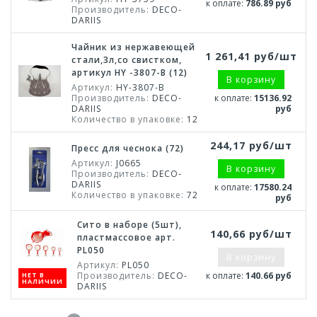
к оплате:
786.89 руб
Производитель:
DECO-
DARIIS
Чайник из нержавеющей
1 261,41 руб/шт
стали,3л,со свистком,
артикул HY -3807-B (12)
В корзину
Артикул:
HY-3807-B
Производитель:
DECO-
к оплате:
15136.92
DARIIS
руб
Количество в упаковке:
12
244,17 руб/шт
Пресс для чеснока (72)
Артикул:
J0665
В корзину
Производитель:
DECO-
DARIIS
к оплате:
17580.24
Количество в упаковке:
72
руб
Сито в наборе (5шт),
140,66 руб/шт
пластмассовое арт.
PL050
В корзину
Артикул:
PL050
Производитель:
DECO-
к оплате:
140.66 руб
НЕТ В
НАЛИЧИИ
DARIIS