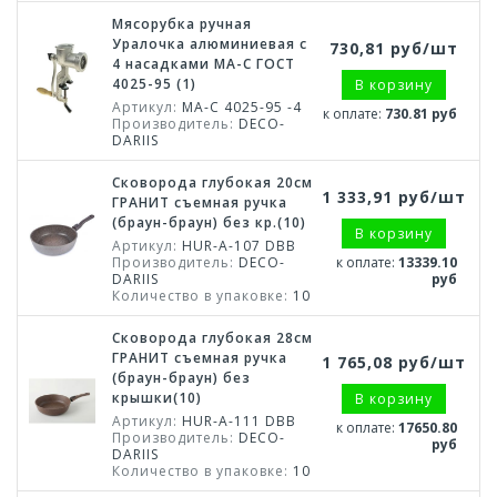
Мясорубка ручная
Уралочка алюминиевая с
730,81 руб/шт
4 насадками МА-С ГОСТ
4025-95 (1)
В корзину
Артикул:
МА-С 4025-95 -4
к оплате:
730.81 руб
Производитель:
DECO-
DARIIS
Сковорода глубокая 20см
1 333,91 руб/шт
ГРАНИТ съемная ручка
(браун-браун) без кр.(10)
В корзину
Артикул:
HUR-A-107 DВВ
Производитель:
DECO-
к оплате:
13339.10
DARIIS
руб
Количество в упаковке:
10
Сковорода глубокая 28см
ГРАНИТ съемная ручка
1 765,08 руб/шт
(браун-браун) без
крышки(10)
В корзину
Артикул:
HUR-A-111 DВВ
к оплате:
17650.80
Производитель:
DECO-
руб
DARIIS
Количество в упаковке:
10