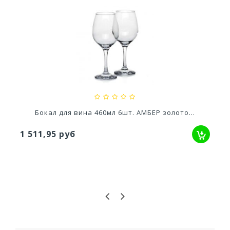
Кашпо Грация прайм (1,3л) Цв. Антрацит...
529,52 руб
Бокал для вина 460мл 6шт. АМБЕР золото...
1 511,95 руб