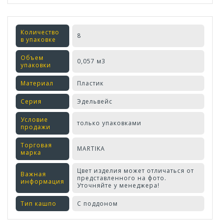
Количество
8
в упаковке
Объем
0,057 м3
упаковки
Материал
Пластик
Серия
Эдельвейс
Условие
только упаковками
продажи
Торговая
MARTIKA
марка
Цвет изделия может отличаться от
Важная
представленного на фото.
информация
Уточняйте у менеджера!
Тип кашпо
С поддоном